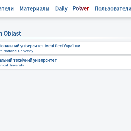
атели
Материалы
Daily
Пользовател
n Oblast
ональний університет імені Лесі Українки
n National University
альний технічний університет
nical University