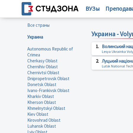
ВУЗы
Преподав
Все страны
Украина - Voly
Украина
1.
Волинський наці
Autonomous Republic of
Lesya Ukrainka Voly
Crimea
Cherkasy Oblast
2.
Луцький націон
Chernihiv Oblast
Lutsk National Tech
Chernivtsi Oblast
Dnipropetrovsk Oblast
Donetsk Oblast
Ivano-Frankivsk Oblast
Kharkiv Oblast
Kherson Oblast
Khmelnytskyi Oblast
Kiev Oblast
Kirovohrad Oblast
Luhansk Oblast
Lviv Oblast