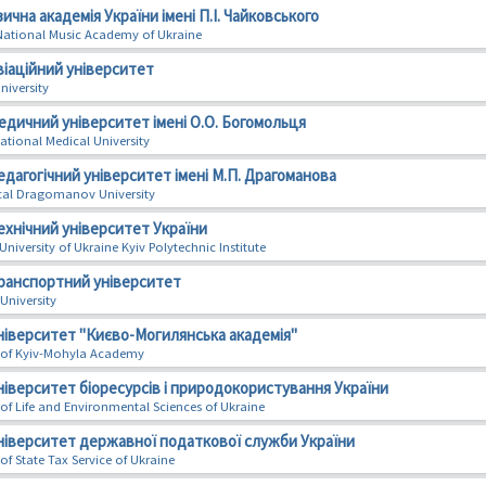
ична академія України імені П.І. Чайковського
National Music Academy of Ukraine
віаційний університет
niversity
едичний університет імені О.О. Богомольця
tional Medical University
дагогічний університет імені М.П. Драгоманова
cal Dragomanov University
ехнічний університет України
niversity of Ukraine Kyiv Polytechnic Institute
ранспортний університет
University
ніверситет "Києво-Могилянська академія"
y of Kyiv-Mohyla Academy
іверситет біоресурсів і природокористування України
 of Life and Environmental Sciences of Ukraine
ніверситет державної податкової служби України
of State Tax Service of Ukraine