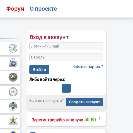
и
Форум
О проекте
Вход в аккаунт
Забыли пароль?
Войти
Либо войти через:
Ещё нет аккаунта?
Создать аккаунт
50 Вт.
?
Зарегистрируйся и получи