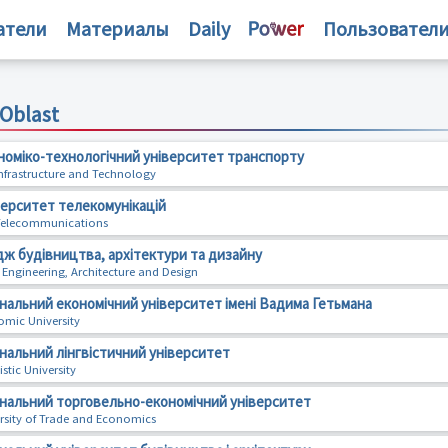
атели
Материалы
Daily
Пользовател
 Oblast
оміко-технологічний університет транспорту
 Infrastructure and Technology
ерситет телекомунікацій
f Telecommunications
дж будівництва, архітектури та дизайну
l Engineering, Architecture and Design
нальний економічний університет імені Вадима Гетьмана
omic University
нальний лінгвістичний університет
stic University
ональний торговельно-економічний університет
ersity of Trade and Economics