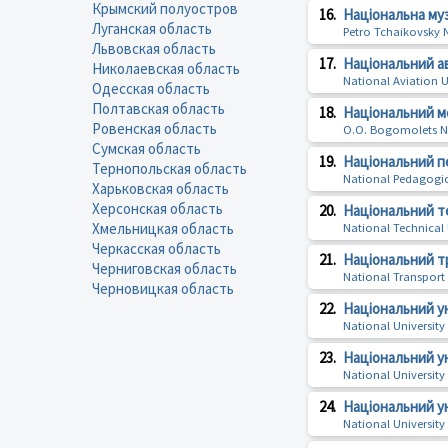
Крымский полуостров
16.
Національна муз
Луганская область
Petro Tchaikovsky 
Львовская область
17.
Національний а
Николаевская область
National Aviation U
Одесская область
Полтавская область
18.
Національний м
Ровенская область
O.O. Bogomolets Na
Сумская область
19.
Національний пе
Тернопольская область
National Pedagogi
Харьковская область
Херсонская область
20.
Національний т
Хмельницкая область
National Technical U
Черкасская область
21.
Національний т
Черниговская область
National Transport 
Черновицкая область
22.
Національний у
National Universit
23.
Національний ун
National University
24.
Національний у
National University 