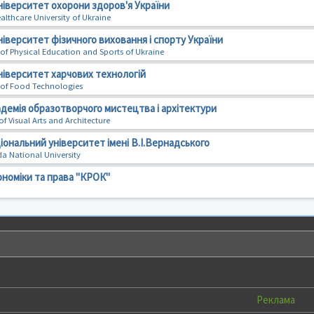
ніверситет охорони здоров'я України
lthcare University of Ukraine
іверситет фізичного виховання і спорту України
 of Physical Education and Sports of Ukraine
ніверситет харчових технологій
y of Food Technologies
демія образотворчого мистецтва i архiтектури
 Visual Arts and Architecture
іональний університет імені В.І.Вернадського
da National University
ономіки та права "КРОК"
Реклама