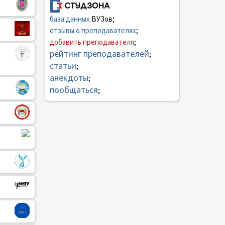
база данных
ВУЗов;
отзывы о преподавателях
;
добавить преподавателя
;
рейтинг преподавателей
;
статьи
;
анекдоты
;
пообщаться
;