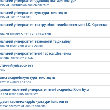
нальний університет будівництва і архітектури
rsity of Construction and Architecture
нальний університет культури і мистецтв
sity of Culture and Arts
нальний університет театру, кіно і телебачення імені І.К. Карпенка-
rsity of Theatre, Cinema and Television
нальний університет технологій та дизайну
rsity of Technologies and Design
нальний університет імені Тараса Шевченка
tional University of Kyiv
істичний університет
sity
вна академія культури і мистецтв
emy of Culture and Arts
ково-технічний університет імені академіка Юрія Бугая
ce and Technology University
демія керівних кадрів культури і мистецтв
f Management of Culture and Arts