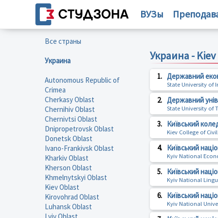
ВУЗы
Преподав
Все страны
Украина - Kiev
Украина
1.
Державний екон
Autonomous Republic of
State University of
Crimea
Cherkasy Oblast
2.
Державний унів
Chernihiv Oblast
State University o
Chernivtsi Oblast
3.
Київський коле
Dnipropetrovsk Oblast
Kiev College of Civi
Donetsk Oblast
4.
Київський націо
Ivano-Frankivsk Oblast
Kyiv National Econ
Kharkiv Oblast
Kherson Oblast
5.
Київський націо
Khmelnytskyi Oblast
Kyiv National Lingui
Kiev Oblast
6.
Київський наці
Kirovohrad Oblast
Kyiv National Univ
Luhansk Oblast
Lviv Oblast