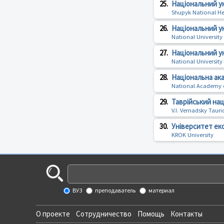
25.
Національний у
Shupyk National Hea
26.
Національний ун
National University
27.
Національний у
National Universit
28.
Нацiональна ака
National Academy of
29.
Таврійський нац
V.I. Vernadsky Tauri
30.
Університет ек
KROK University
ВУЗ
преподаватель
материал
О проекте
Сотрудничество
Помощь
Контакты