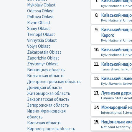
7.
Київський націо
Mykolaiv Oblast
Kyiv National Unive
Odessa Oblast
8.
Київський націо
Poltava Oblast
Kyiv National Univer
Rivne Oblast
Sumy Oblast
9.
Київський націо
Ternopil Oblast
Карого
Vinnytsia Oblast
Kyiv National Unive
Volyn Oblast
10.
Київський націо
Zakarpattia Oblast
Kyiv National Unive
Zaporizhia Oblast
Zhytomyr Oblast
11.
Київський націо
Винницкая область
Taras Shevchenko Na
Волынская область
12.
Київський слав
Днепропетровская область
Kyiv Slavonic Univer
Донецкая область
13.
Луганська держа
Житомирская область
Luhansk State Acad
Закарпатская область
Запорожская область
14.
Міжнародний нау
Ивано-Франковская
International Scien
область
15.
Національна ака
Киевская область
National Academy o
Кировоградская область