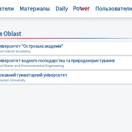
атели
Материалы
Daily
Пользовател
e Oblast
ніверситет "Острозька академія"
y of Ostroh Academy
ніверситет водного господарства та природокористування
y of Water and Environmental Engineering
ржавний гуманітарний університет
arian University