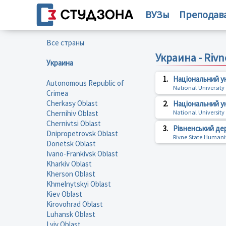
ВУЗы
Преподав
Все страны
Украина - Rivn
Украина
1.
Національний у
Autonomous Republic of
National Universit
Crimea
Cherkasy Oblast
2.
Національний у
Chernihiv Oblast
National Universit
Chernivtsi Oblast
3.
Рівненський де
Dnipropetrovsk Oblast
Rivne State Humanit
Donetsk Oblast
Ivano-Frankivsk Oblast
Kharkiv Oblast
Kherson Oblast
Khmelnytskyi Oblast
Kiev Oblast
Kirovohrad Oblast
Luhansk Oblast
Lviv Oblast