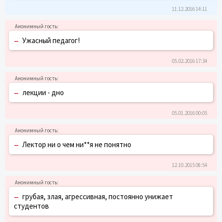
11.12.2016 14:11
–
Ужасный педагог!
05.02.2016 17:34
–
лекции - дно
05.01.2016 00:05
–
Лектор ни о чем ни**я не понятно
12.10.2015 08:54
–
грубая, злая, агрессивная, постоянно унижает
студентов