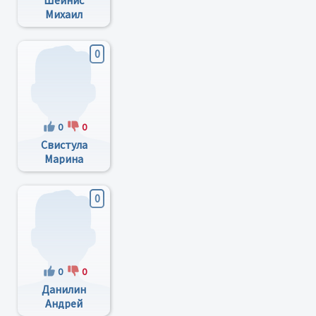
Шейнис
Михаил
Юрьивич
0
0
0
Свистула
Марина
Геннадьевна
0
0
0
Данилин
Андрей