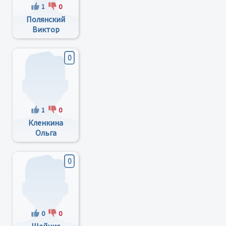
1
0
Полянский
Виктор
Владимирович
0
1
0
Кленкина
Ольга
Валерьевна
0
0
0