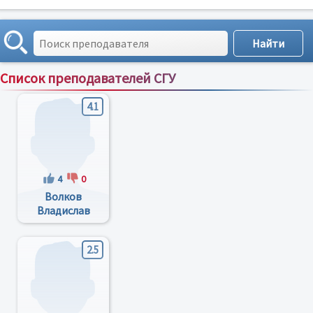
Список преподавателей СГУ
Сортировка по:
имени
;
рейтингу
;
отзывам
;
4.1
4
0
Волков
Владислав
Эдуардович
2.5