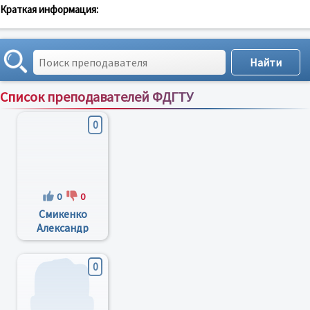
Краткая информация:
Список преподавателей ФДГТУ
Сортировка по:
имени
;
рейтингу
;
отзывам
;
0
0
0
Смикенко
Александр
Васильевич
0