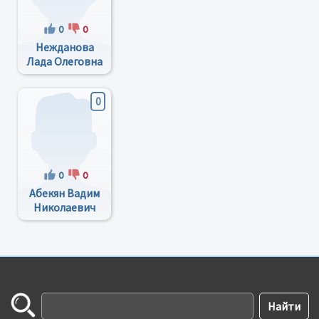
0
0
Нежданова
Лада Олеговна
0
0
0
Абекян Вадим
Николаевич