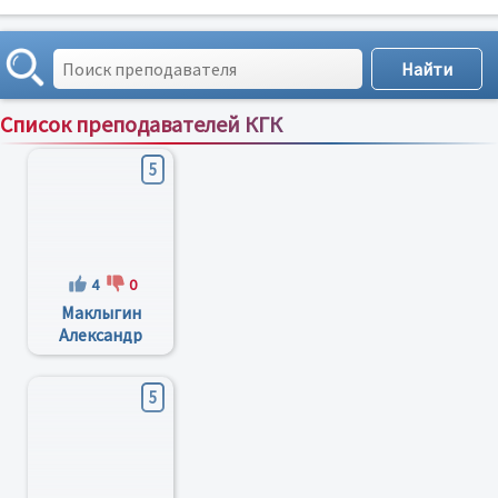
Список преподавателей КГК
Сортировка по:
имени
;
рейтингу
;
отзывам
;
5
4
0
Маклыгин
Александр
Львович
5