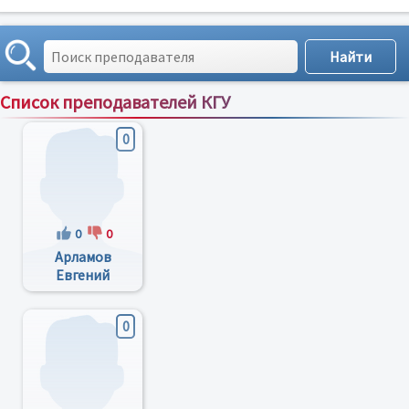
Список преподавателей КГУ
Сортировка по:
имени
;
рейтингу
;
отзывам
;
0
0
0
Арламов
Евгений
Александрович
0