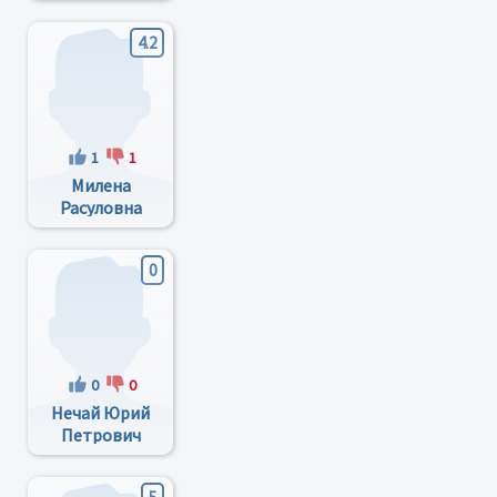
Гудакова
4.2
1
1
Милена
Расуловна
Ахмедова
0
0
0
Нечай Юрий
Петрович