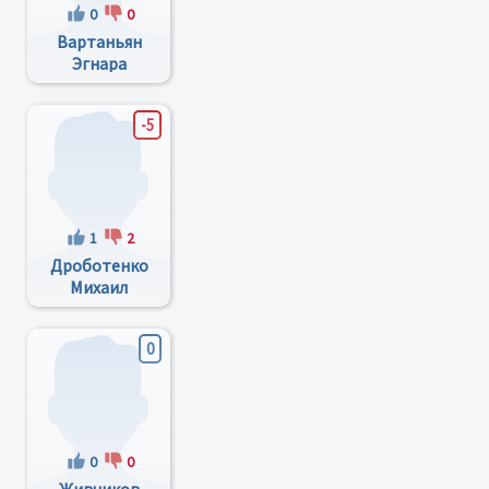
0
0
Вартаньян
Эгнара
Гайковна
-5
1
2
Дроботенко
Михаил
Иванович
0
0
0