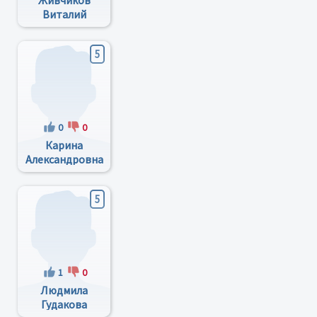
Живчиков
Виталий
Георгиевич
5
0
0
Карина
Александровна
Гаворухина
5
1
0
Людмила
Гудакова