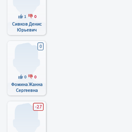
1
0
Сивков Денис
Юрьевич
0
0
0
Фомина Жанна
Сергеевна
-2.7