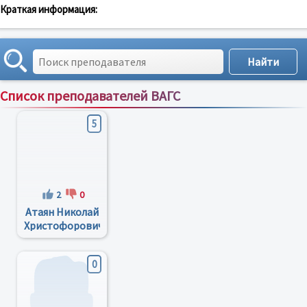
Краткая информация:
Список преподавателей ВАГС
Сортировка по:
имени
;
рейтингу
;
отзывам
;
5
2
0
Атаян Николай
Христофорович
0