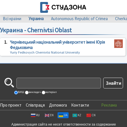
Всі країни
Украина
Autonomous Republic of Crimea
Cherka
Украина - Chernivtsi Oblast
1.
Чернівецький національний університет імені Юрія
Федьковича
Yuriy Fedkovych Chernivtsi National University
ВИШ
викладач
матеріал
Про проект
Співпраця
Допомога
Контакти
Реклама
RU
EN
UA
KZ
CN
Администрация сайта не несет ответственности за содержание