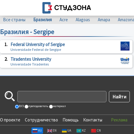
Все страны
Бразилия
Acre
Alagoas
Amapa
Amazon
Бразилия - Sergipe
1.
Federal University of Sergipe
Universidade Federal de Sergipe
2.
Tiradentes University
Universidade Tiradentes
ВУЗ
преподаватель
материал
О проекте
Сотрудничество
Помощь
Контакты
Реклама
RU
EN
UA
KZ
CN