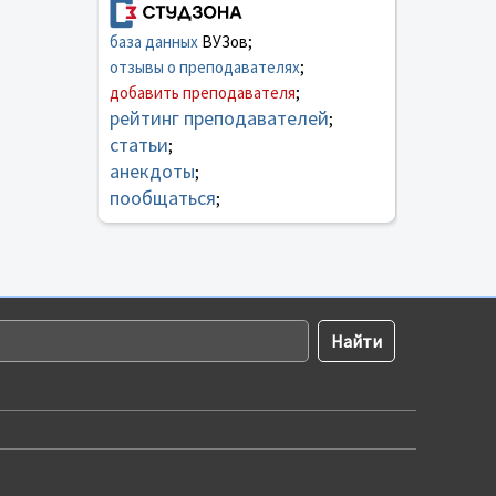
база данных
ВУЗов;
отзывы о преподавателях
;
добавить преподавателя
;
рейтинг преподавателей
;
статьи
;
анекдоты
;
пообщаться
;