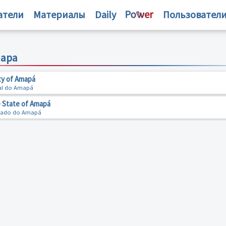
атели
Материалы
Daily
Пользовател
mapa
ty of Amapá
ral do Amapá
e State of Amapá
stado do Amapá