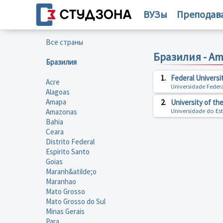
ВУЗы
Преподав
Все страны
Бразилия - A
Бразилия
1.
Federal Universi
Acre
Universidade Fede
Alagoas
Amapa
2.
University of th
Amazonas
Universidade do E
Bahia
Ceara
Distrito Federal
Espirito Santo
Goias
Maranh&atilde;o
Maranhao
Mato Grosso
Mato Grosso do Sul
Minas Gerais
Para