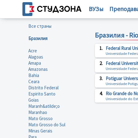
ВУЗы
Преподав
Все страны
Бразилия - Rio
Бразилия
1.
Federal Rural Un
Acre
Universidade Federa
Alagoas
Amapa
2.
Federal Universi
Amazonas
Universidade Feder
Bahia
3.
Potiguar Univers
Ceara
Universidade Potig
Distrito Federal
4.
Rio Grande do No
Espirito Santo
Universidade do Es
Goias
Maranh&atilde;o
Maranhao
Mato Grosso
Mato Grosso do Sul
Minas Gerais
Para