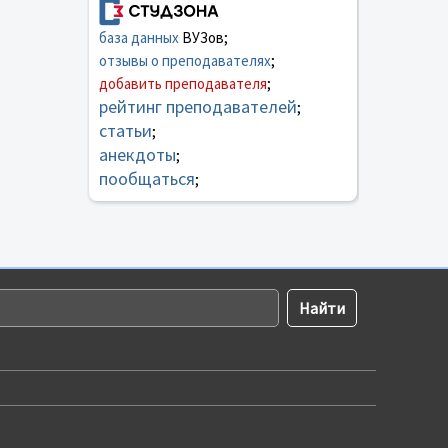
база данных
ВУЗов;
отзывы о преподавателях
;
добавить преподавателя
;
рейтинг преподавателей
;
статьи
;
анекдоты
;
пообщаться
;