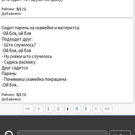
Рейтинг:
5/1
(5)
Добавлено:
Сидит парень на скамейке и материтса:
-Ой бля, ой бля
Подходит друг:
- Што случилось?
-Ой бля, ой бля
- Ну скажи што случилось
- Садись раскажу.
Друг садитса
Парень:
- Понимаеш скамейка покрашена
-Ой бля...
Рейтинг:
5/1
(5)
Добавлено:
<<
<
1
2
4
5
>
>>
3