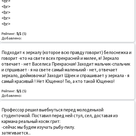
<br>
<br>
<br>
<br>
<br>
Рейтинг:
5/1
(5)
Добавлено:
Подходит к зеркалу (которое всю правду говорит) белоснежка и
говорит -кто на свете всех прекрасней и милее, я! Зеркало
отвечает - нет Васелиса Прекрасная! Заходит мальчик-спальчик
и спршивает - я на свете самый маленький - нет, отвечает
зеркало, дюймовочка! Заходит Шрек и спрашивает у зеркала - я
самый красивый ! Нет Ющенко! Тю, а кто такой Ющенко!
Рейтинг:
5/1
(5)
Добавлено:
Профессор решил выебнуться перед молоденькой
студенточкой. Поставил перед ней стул, сел, доставая из
кармана реальный косяк грит:
-сейчас мы будем изучать рыбу-пилу.
затягивается...