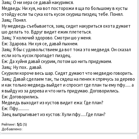
Заяц: О ни хера се давай накуримся.
Медведь: Ни хуя, на вот посторожи я ща по большому в кусты
отойду если ты сука хоть кусок скуриш пиздец тебе. Понял.
Заяц: Понял.
Ну медведь съебывается, заяц сидит накуриться охота думает
шо делать то. Вдруг видит ежик плететься.
Заяц: У колючий здорово. Смотри шо у меня.
Еж: Здарова. Ни хуя се, давай пыхнем.
Заяц: Я бы с удовольствием да вот тока это медведя. Он сказал
если хоть кусок пропадет пиздец.
Еж: Да хуйня давай скурим, потом шо нить придумаем.
Заяц: Ну пох.. давай.
Скурили короче весь шар. Сидят думают что медведю говорить.
Заяц: Давай сделаем так, ты сядеш на пенек я спрячусь за дерево
и как только медведь выйдет и спросит где план ты ему пфу...... а
я выйду из за дерева и что нить придумаю. Договорились.
Еж: Договорились.
Медведь выходит из кустов видит ежа: Где план?
Еж: Пфу............
Заец выпрыгивает из кустов: Хули пфу......Где план?
Рейтинг:
5/1
(5)
Добавлено: