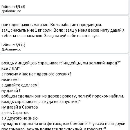
Рейтинг:
5/1
(5)
Добавлено:
приходит заяц в магазин. Волк работает продавцом.
заяц : насыпь мне 1 кг соли. Волк : заяц у меня весов нету давай я
тебе на глаз насыплю. Заяц: на хуй себе насыпь сука
Рейтинг:
5/1
(5)
Добавлено:
вождь у индейцев спрашивает:"индейцы, мы великий народ?"
все :"ДА!"
а почему у нас нет ядерного оружия?
незнаем !
а давайте сделаем !
ну давай !
вобщем сделали они из дерева рокету, полнуб порохом набили.
вождь спрашивает :"а куда ее запустим ?"
ну давай в Саратов
а че в Саратов
а я другого не знаю
ну ладно подожгли они фетиль, как бомбонет!!!у всех ноги , руки
поотрывало, вождь воляется полудохлый, и говорит :"