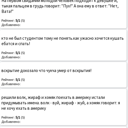
На первом свидании молодой человек подходит к девушке и,
тыкая пальцем в грудь говорит: "Пух!" А она ему в ответ: "Нет,
Вата!"
Рейтинг:
5/1
(5)
Добавлено:
кто не был студентом тому не понять.как ужасно хочется кушать
ебатся и спать!
Рейтинг:
5/1
(5)
Добавлено:
вскрытие докозало что чукча умер от вскрытия!
Рейтинг:
5/1
(5)
Добавлено:
решили волк, жираф и хомяк поехать в америку истали
придумывать имена. волк - вуй, жираф - жуй, а хомяк говорит: я
не хочу ехать в америку
Рейтинг:
5/1
(5)
Добавлено: