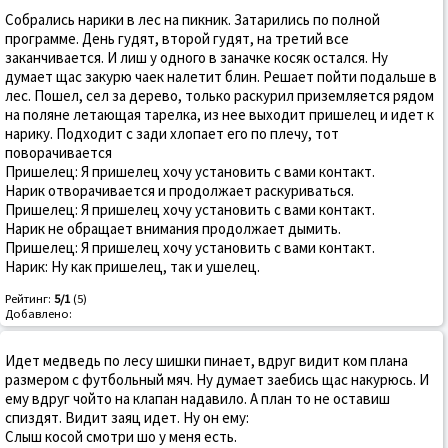
Собрались нарики в лес на пикник. Затарились по полной
программе. День гудят, второй гудят, на третий все
заканчивается. И лиш у одного в заначке косяк остался. Ну
думает щас закурю чаек налетит блин. Решает пойти подальше в
лес. Пошел, сел за дерево, только раскурил приземляется рядом
на поляне летающая тарелка, из нее выходит пришелец и идет к
нарику. Подходит с зади хлопает его по плечу, тот
поворачивается
Пришелец: Я пришелец хочу установить с вами контакт.
Нарик отворачивается и продолжает раскуриваться.
Пришелец: Я пришелец хочу установить с вами контакт.
Нарик не обращает внимания продолжает дымить.
Пришелец: Я пришелец хочу установить с вами контакт.
Нарик: Ну как пришелец, так и ушелец.
Рейтинг:
5/1
(5)
Добавлено:
Идет медведь по лесу шишки пинает, вдруг видит ком плана
размером с футбольный мяч. Ну думает заебись щас накурюсь. И
ему вдруг чойто на клапан надавило. А план то не оставиш
спиздят. Видит заяц идет. Ну он ему:
Слыш косой смотри шо у меня есть.