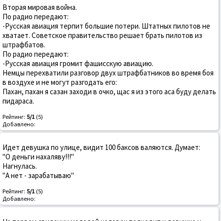
Вторая мировая война.
По радио передают:
-Русская авиация терпит большие потери. Штатных пилотов не
хватает. Советское правительство решает брать пилотов из
штрафбатов.
По радио передают:
-Русская авиация громит фашисскую авиацию.
Немцы перехватили разговор двух штрафбатников во время боя
в воздухе и не могут разгодать его:
Пахан, пахан я сазан заходи в очко, щас я из этого аса буду делать
пидараса.
Рейтинг:
5/1
(5)
Добавлено:
Идет девушка по улице, видит 100 баксов валяются. Думает:
"О деньги нахаляву!!!"
Нагнулась.
"А нет - зарабатываю"
Рейтинг:
5/1
(5)
Добавлено: