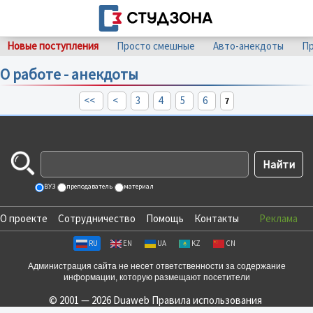
Новые поступления
Просто смешные
Авто-анекдоты
Пр
О работе - анекдоты
<<
<
3
4
5
6
7
ВУЗ
преподаватель
материал
О проекте
Сотрудничество
Помощь
Контакты
Реклама
RU
EN
UA
KZ
CN
Администрация сайта не несет ответственности за содержание
информации, которую размещают посетители
© 2001 — 2026 Duaweb
Правила использования