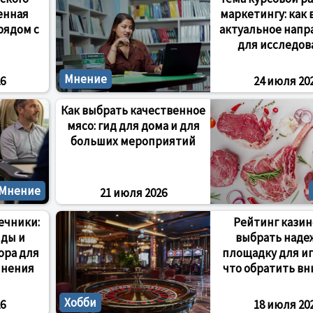
енная
маркетингу: как
рядом с
актуальное напр
для исследов
Мнение
6
24 июля 20
Как выбрать качественное
мясо: гид для дома и для
больших мероприятий
Мнение
21 июля 2026
ечники:
Рейтинг казино
иды и
выбрать над
ора для
площадку для иг
инения
что обратить в
Хобби
6
18 июля 20