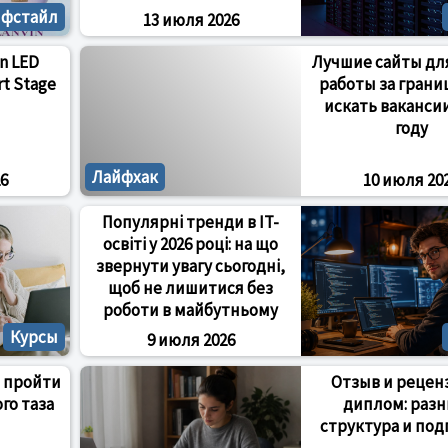
йфстайл
13 июля 2026
n LED
Лучшие сайты дл
rt Stage
работы за границ
искать вакансии
году
Лайфхак
6
10 июля 20
Популярні тренди в IT-
освіті у 2026 році: на що
звернути увагу сьогодні,
щоб не лишитися без
роботи в майбутньому
Курсы
9 июля 2026
 пройти
Отзыв и рецен
го таза
диплом: разн
структура и под