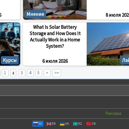
Мнение
6
8 июля 202
What Is Solar Battery
Storage and How Does It
Actually Work in a Home
System?
Курсы
Ла
6 июля 2026
1
3
4
5
>
>>
2
Реклама
RU
EN
UA
KZ
CN