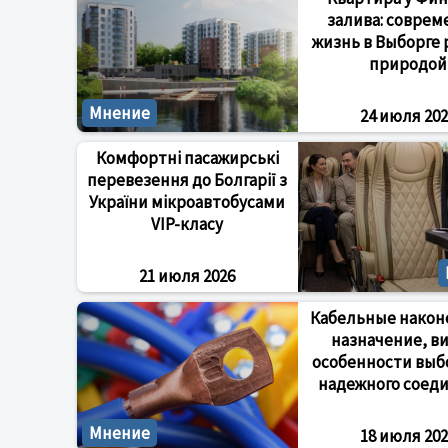
залива: соврем
жизнь в Выборге 
природой
Мнение
24 июля 202
Комфортні пасажирські
перевезення до Болгарії з
України мікроавтобусами
VIP-класу
21 июля 2026
Кабельные након
назначение, в
особенности выб
надежного соед
Мнение
18 июля 202