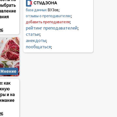
 выбрать
база данных
ВУЗов;
авление
отзывы о преподавателях
;
ания
добавить преподавателя
;
рейтинг преподавателей
;
26
статьи
;
анекдоты
;
пообщаться
;
Мнение
: как
ежную
ры и на
нимание
26