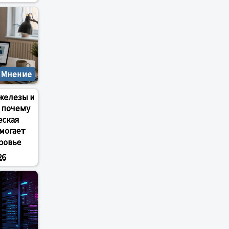
Мнение
железы и
 почему
еская
могает
ровье
26