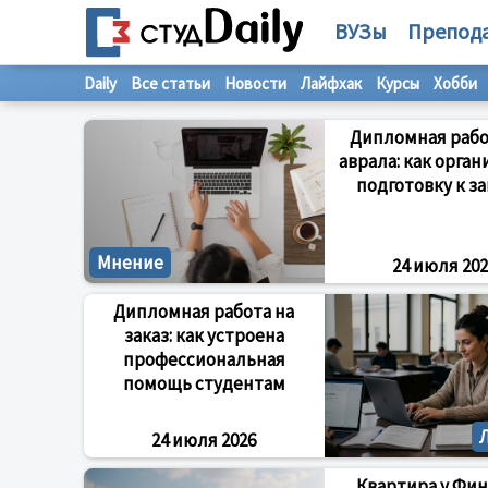
ВУЗы
Препод
Daily
Все статьи
Новости
Лайфхак
Курсы
Хобби
Дипломная рабо
аврала: как орга
подготовку к з
Мнение
24 июля 202
Дипломная работа на
заказ: как устроена
профессиональная
помощь студентам
24 июля 2026
Квартира у Фин