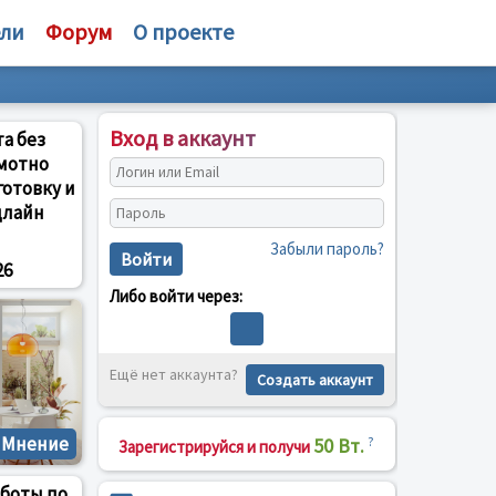
ели
Форум
О проекте
Вход в аккаунт
та без
амотно
готовку и
длайн
Забыли пароль?
Войти
26
Либо войти через:
Ещё нет аккаунта?
Создать аккаунт
Мнение
50 Вт.
?
Зарегистрируйся и получи
аботы по