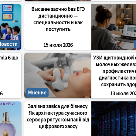
Высшее заочно без ЕГЭ
дистанционно —
специальности и как
поступить
Новости
15 июля 2026
mla 6 що
УЗИ щитовидной 
молочных желез:
профилактич
диагностика по
сохранить здо
Мнение
6
13 июля 20
Залізна завіса для бізнесу:
Як архітектура сучасного
сервера рятує компанії від
цифрового хаосу