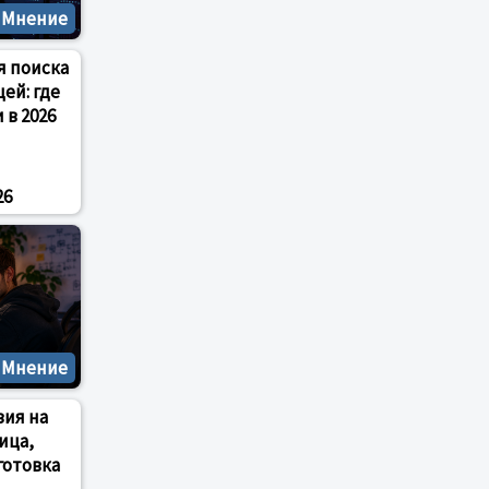
Мнение
я поиска
ей: где
 в 2026
26
Мнение
зия на
ица,
готовка