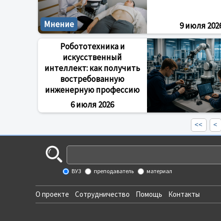
Мнение
9 июля 202
Робототехника и
искусственный
интеллект: как получить
востребованную
инженерную профессию
6 июля 2026
<<
<
ВУЗ
преподаватель
материал
О проекте
Сотрудничество
Помощь
Контакты