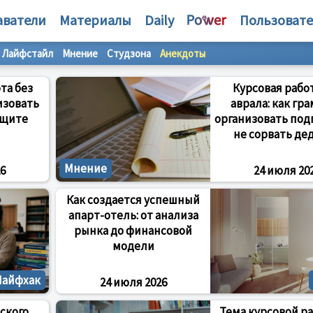
аватели
Материалы
Daily
Пользоват
Лайфстайл
Мнение
Студзона
Анекдоты
та без
Курсовая рабо
низовать
аврала: как гр
ащите
организовать под
не сорвать де
Мнение
6
24 июля 20
Как создается успешный
апарт-отель: от анализа
рынка до финансовой
модели
Лайфхак
24 июля 2026
ского
Тема курсовой р