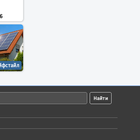
6
йфстайл