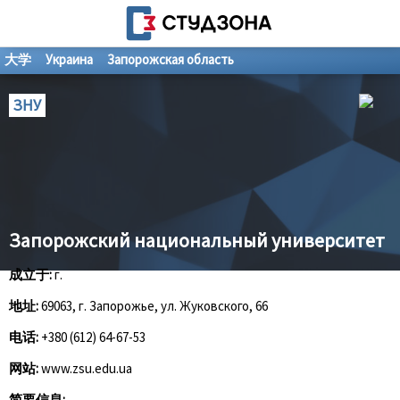
大学
Украина
Запорожская область
ЗНУ
Запорожский национальный университет
成立于:
г.
地址:
69063, г. Запорожье, ул. Жуковского, 66
电话:
+380 (612) 64-67-53
网站:
www.zsu.edu.ua
简要信息: