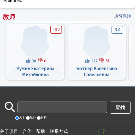
教师
所有教师
-4.2
3.4
30
0
122
51
Ружин Екатерина
Ботнер Валентина
Михайловна
Савельевна
大学
教师
材料
关于项目
合作
帮助
联系方式
广告