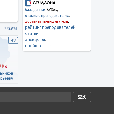
база данных
ВУЗов;
отзывы о преподавателях
;
добавить преподавателя
;
рейтинг преподавателей
;
所有教师
статьи
;
анекдоты
;
4.8
5
5
пообщаться
;
0
2
0
2
0
ьников
Копылова Эмма
Православнова
рьевич
Владимировна
Дина Михайловна