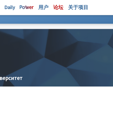
Daily
用户
论坛
关于项目
верситет