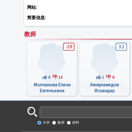
网站:
简要信息:
教师
-2.9
3.2
8
13
1
0
Молчанова Елена
Ажмухамедов
Евгеньевна
Искандар
Маратович
大学
教师
材料