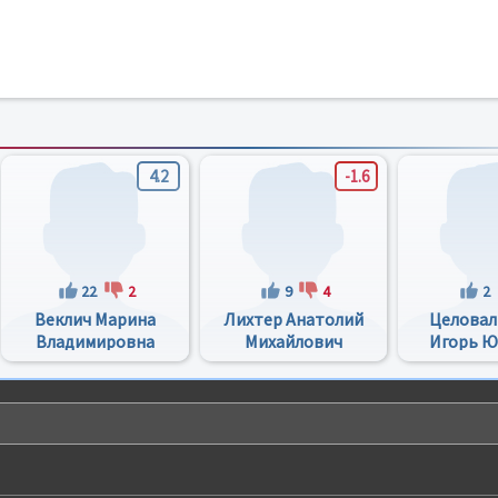
4.2
-1.6
22
2
9
4
2
Веклич Марина
Лихтер Анатолий
Целовал
Владимировна
Михайлович
Игорь Ю