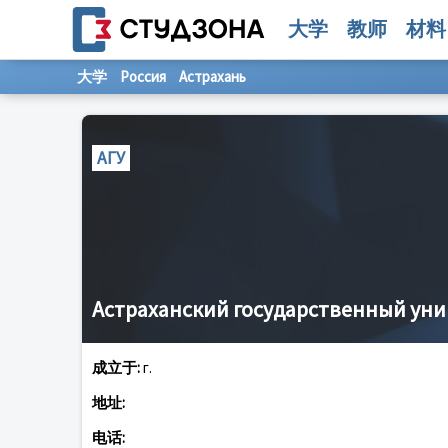
大学
教师
材料
大学
Россия
Астрахань
АГУ
Астраханский государственный уни
成立于:
г.
地址:
电话: