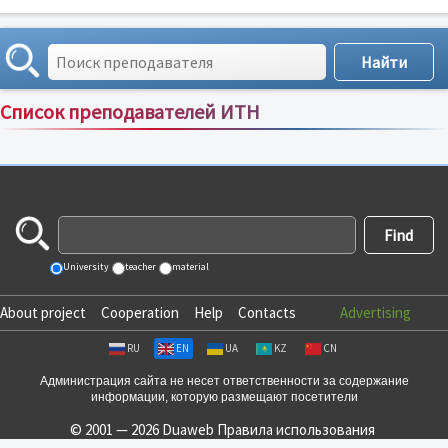
Список преподавателей ИТН
Сортировка по:
имени
;
рейтингу
;
отзывам
;
University
teacher
material
About project
Cooperation
Help
Contacts
Advertising
RU
EN
UA
KZ
CN
Администрация сайта не несет ответственности за содержание
информации, которую размещают посетители
© 2001 — 2026 Duaweb
Правила использования