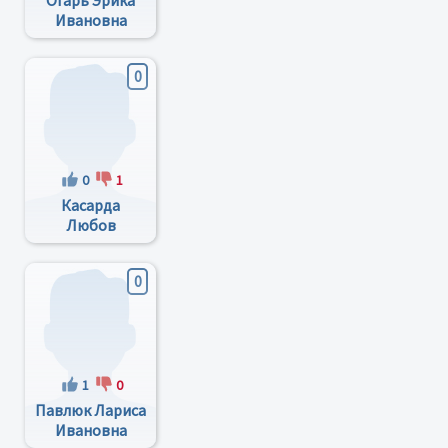
Огарь Эрика
Ивановна
0
0
1
Касарда
Любов
Шандорівна
0
1
0
Павлюк Лариса
Ивановна