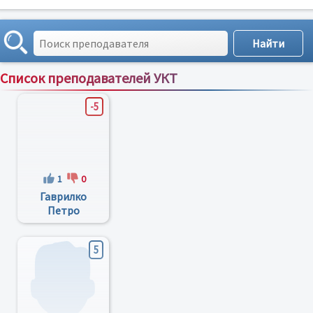
Список преподавателей УКТ
Сортировка по:
имени
;
рейтингу
;
отзывам
;
-5
1
0
Гаврилко
Петро
Петрович
5