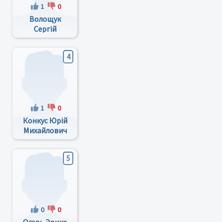
1
0
Волощук
Сергій
Михайлович
4
1
0
Конкус Юрій
Михайлович
5
0
0