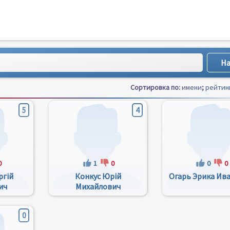
Сортировка по:
имени
;
рейтин
5
4
0
1
0
0
0
ргій
Конкус Юрій
Огарь Эрика Ив
ич
Михайлович
0