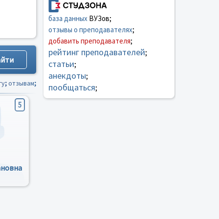
база данных
ВУЗов;
отзывы о преподавателях
;
добавить преподавателя
;
рейтинг преподавателей
;
статьи
;
анекдоты
;
гу
;
отзывам
;
пообщаться
;
5
ановна