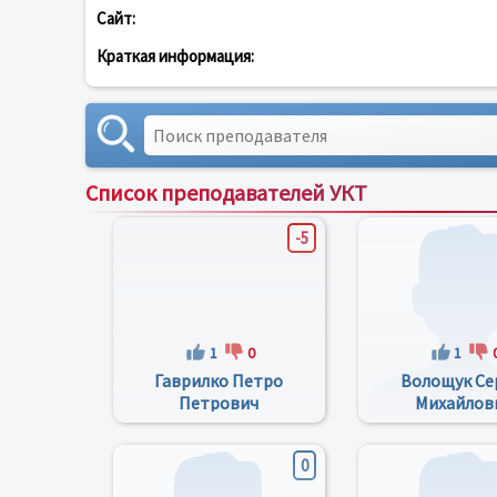
Сайт:
Краткая информация:
Список преподавателей УКТ
-5
1
0
1
Гаврилко Петро
Волощук Се
Петрович
Михайлов
0