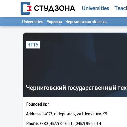
Universities
Teac
Universities
Украина
Черниговская область
ЧГТУ
Черниговский государственный те
Founded in:
г.
Address:
14027, г. Чернигов, ул.Шевченко, 95
Phone:
+380 (4622) 3-16-51, (0462) 95-21-14