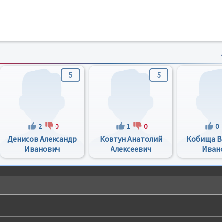
5
5
2
0
1
0
0
Денисов Александр
Ковтун Анатолий
Кобища В
Иванович
Алексеевич
Иван