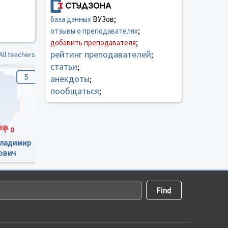
база данных
ВУЗов;
отзывы о преподавателях
;
добавить преподавателя
;
рейтинг преподавателей
All teachers
;
статьи
;
5
5
0
анекдоты
;
пообщаться
;
0
0
0
0
0
ладимир
Ларченко Борис
Грицюк Віталій
ович
Борисович
Юхимович