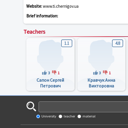
Website:
www.ti.chernigov.ua
Brief information:
Teachers
1.1
4.8
3
1
3
1
Сапон Сергей
Кравчук Анна
Петрович
Викторовна
University
teacher
material