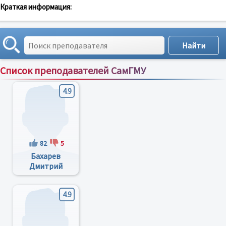
Краткая информация:
Список преподавателей СамГМУ
Сортировка по:
имени
;
рейтингу
;
отзывам
;
4.9
82
5
Бахарев
Дмитрий
Викторович
4.9