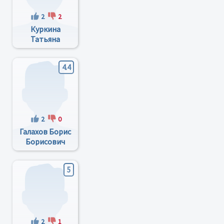
2
2
Куркина
Татьяна
Витальевна
4.4
2
0
Галахов Борис
Борисович
5
2
1