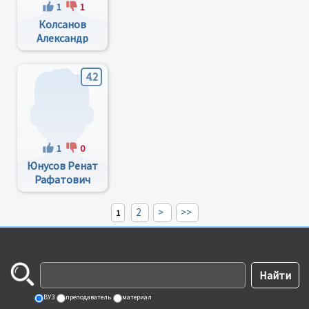
1
1
Колсанов
Александр
Владимирович
4.2
1
0
Юнусов Ренат
Рафатович
2
>
>>
1
ВУЗ
преподаватель
материал