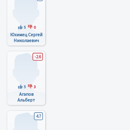
5
0
Юхимец Сергей
Николаевич
-2.6
5
3
Агапов
Альберт
Иванович
4.7