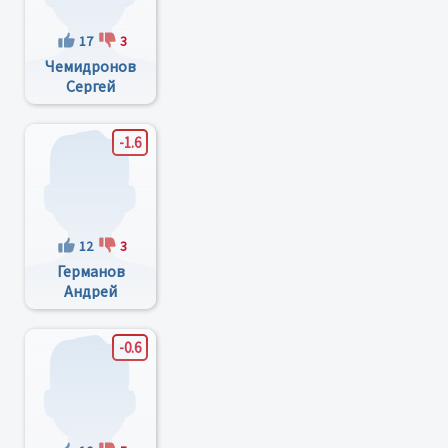
17
3
Чемидронов
Сергей
Николаевич
-1.6
12
3
Германов
Андрей
Владимирович
-0.6