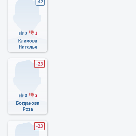
4.2
3
1
Климова
Наталья
Вениаминовна
-2.3
3
3
Богданова
Роза
Ахмеджановна
-2.3