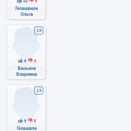
10
5
Гелашвили
Ольга
Анатольевна
3.8
9
2
Ваньков
Владимир
Александрович
1.9
9
5
Гелашвли