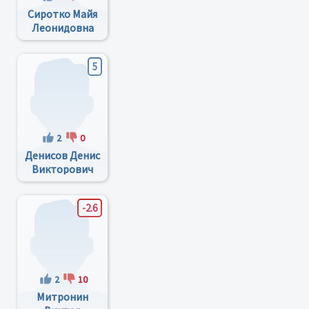
Сиротко Майя
Леонидовна
5
2
0
Денисов Денис
Викторович
-2.6
2
10
Митронин