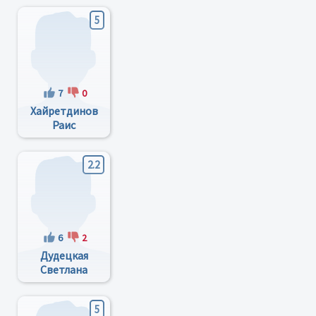
5
7
0
Хайретдинов
Раис
Кетдусович
2.2
6
2
Дудецкая
Светлана
Геннадьевна
5