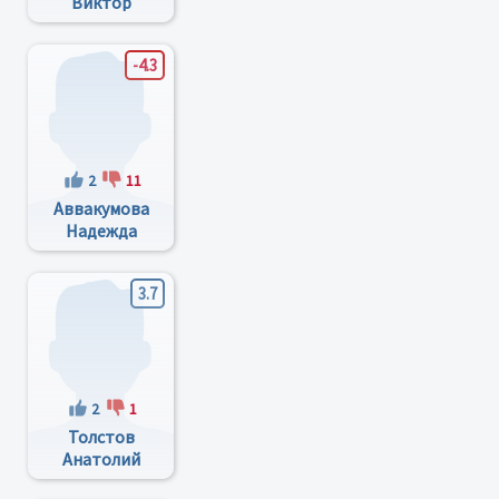
Виктор
Кузьмич
-4.3
2
11
Аввакумова
Надежда
Петровна
3.7
2
1
Толстов
Анатолий
Владимирович