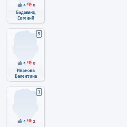
4
0
Бадалянц
Евгений
Суренович
5
4
0
Иванова
Валентина
Дмитриевна
3
4
2