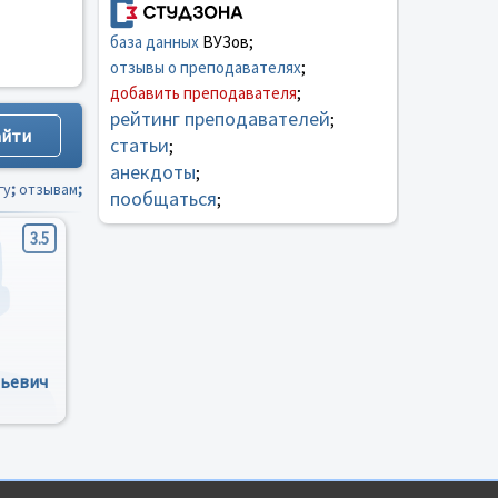
база данных
ВУЗов;
отзывы о преподавателях
;
добавить преподавателя
;
рейтинг преподавателей
;
статьи
;
анекдоты
;
гу
;
отзывам
;
пообщаться
;
3.5
ьевич