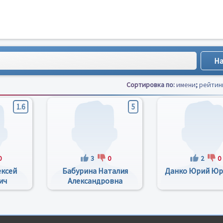
Сортировка по:
имени
;
рейтин
1.6
5
0
3
0
2
0
ексей
Бабурина Наталия
Данко Юрий Юр
ич
Александровна