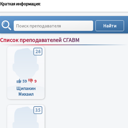
Краткая информация:
Список преподавателей СГАВМ
Сортировка по:
имени
;
рейтингу
;
отзывам
;
2.6
59
9
Щипакин
Михаил
Валентинович
3.5