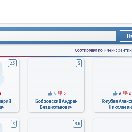
Сортировка по:
имени
;
рейтин
2.5
5
4
3
2
6
0
лерий
Бобровский Андрей
Голубев Алекс
ич
Владиславович
Николаеви
3
3.6