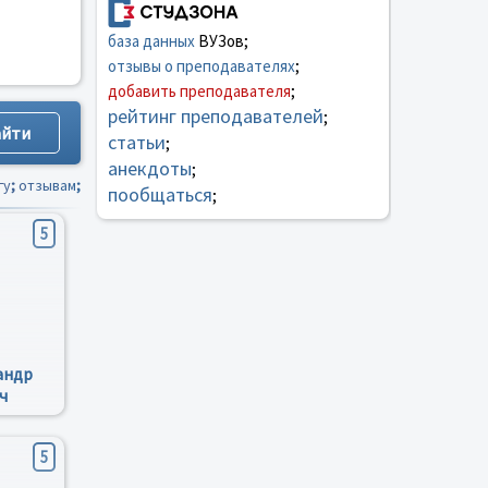
база данных
ВУЗов;
отзывы о преподавателях
;
добавить преподавателя
;
рейтинг преподавателей
;
статьи
;
анекдоты
;
гу
;
отзывам
;
пообщаться
;
5
андр
ч
5