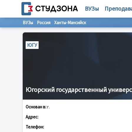
ВУЗы
Преподав
ВУЗы
Россия
Ханты-Мансийск
ЮГУ
Югорский государственный универ
Основан в:
г.
Адрес:
Телефон: