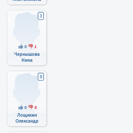
3
0
1
Чернышова
Нина
Васильевна
0
0
0
Лощихин
Олександр
Николаевич