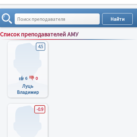
Список преподавателей АМУ
Сортировка по:
имени
;
рейтингу
;
отзывам
;
4.5
6
0
Луць
Владимир
Васильевич
-0.9