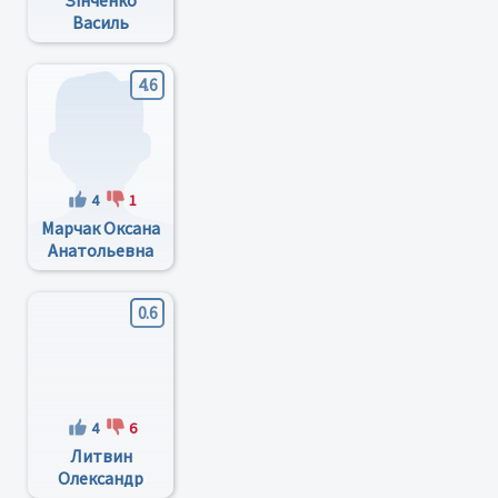
Зінченко
Василь
Миколайович
4.6
4
1
Марчак Оксана
Анатольевна
0.6
4
6
Литвин
Олександр