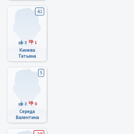
Петрович
4.1
3
1
Кинева
Татьяна
Степановна
5
3
0
Середа
Валентина
Ивановна