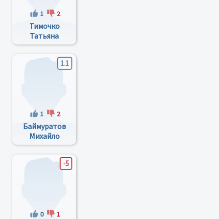
1
2
Тимочко
Татьяна
Валентиновна
1.1
1
2
Баймуратов
Михайло
Олександрович
-5
0
1