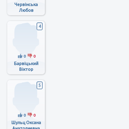
Червінська
Любов
Петрівна
4
0
0
Барвіцький
Віктор
Юрійович
5
0
0
Шульц Оксана
Анатолиевна