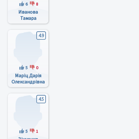
6
8
Иванова
Тамара
Викторовна
4.9
5
0
Маріц Дарія
Олександрівна
4.5
5
1