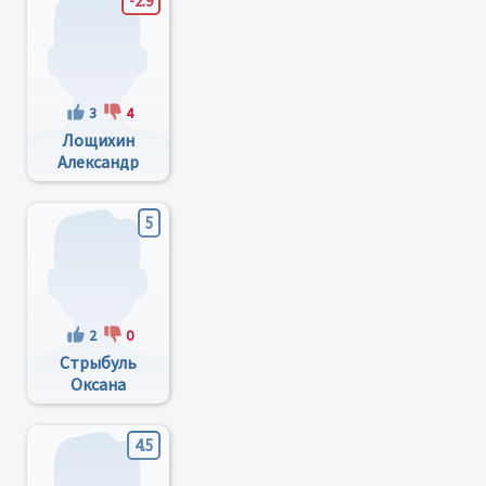
-2.9
3
4
Лощихин
Александр
Николаевич
5
2
0
Стрыбуль
Оксана
Викторовна
4.5