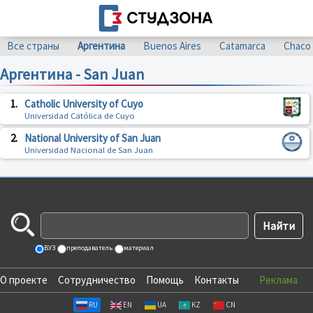
Все страны
Аргентина
Buenos Aires
Catamarca
Chaco
Аргентина - San Juan
1.
Catholic University of Cuyo
Universidad Católica de Cuyo
2.
National University of San Juan
Universidad Nacional de San Juan
ВУЗ
преподаватель
материал
О проекте
Сотрудничество
Помощь
Контакты
Реклама
RU
EN
UA
KZ
CN