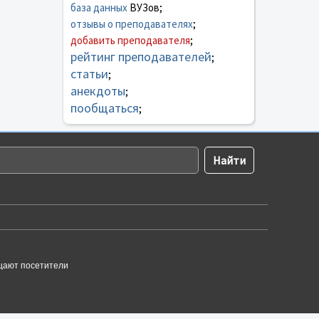
база данных
ВУЗов;
отзывы о преподавателях
;
добавить преподавателя
;
рейтинг преподавателей
;
статьи
;
анекдоты
;
пообщаться
;
щают посетители