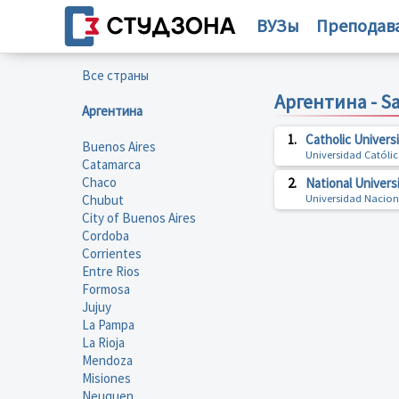
ВУЗы
Преподав
Все страны
Аргентина - Sa
Аргентина
1.
Catholic Universi
Buenos Aires
Universidad Católic
Catamarca
Chaco
2.
National Universi
Chubut
Universidad Nacion
City of Buenos Aires
Cordoba
Corrientes
Entre Rios
Formosa
Jujuy
La Pampa
La Rioja
Mendoza
Misiones
Neuquen