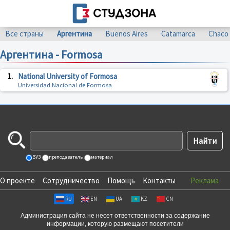
Все страны
Аргентина
Buenos Aires
Catamarca
Chaco
Аргентина - Formosa
1.
National University of Formosa
Universidad Nacional de Formosa
ВУЗ
преподаватель
материал
О проекте
Сотрудничество
Помощь
Контакты
Реклама
RU
EN
UA
KZ
CN
Администрация сайта не несет ответственности за содержание
информации, которую размещают посетители