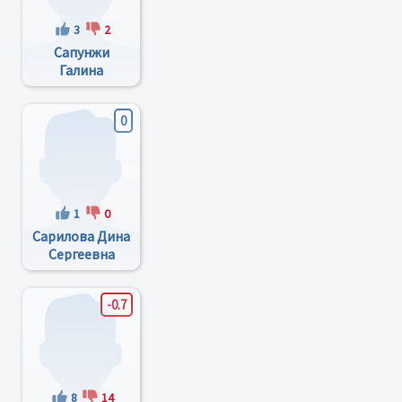
3
2
Сапунжи
Галина
Ивановна
0
1
0
Сарилова Дина
Сергеевна
-0.7
8
14