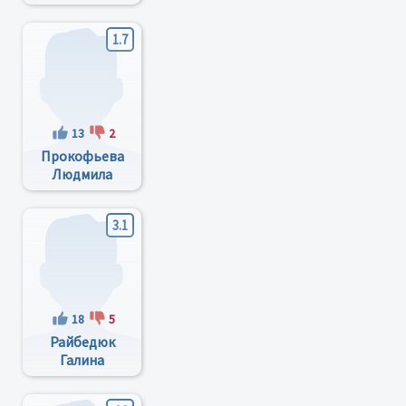
Михайловна
1.7
13
2
Прокофьева
Людмила
Александровна
3.1
18
5
Райбедюк
Галина
Богдановна