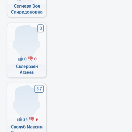
Сепчева Зоя
Спиридоновна
0
0
0
Склерозян
Аганез
Абдулович
3.7
34
9
Сколуб Максим