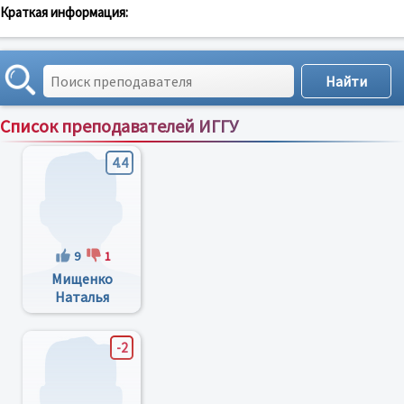
Краткая информация:
Список преподавателей ИГГУ
Сортировка по:
имени
;
рейтингу
;
отзывам
;
4.4
9
1
Мищенко
Наталья
Николаевна
-2