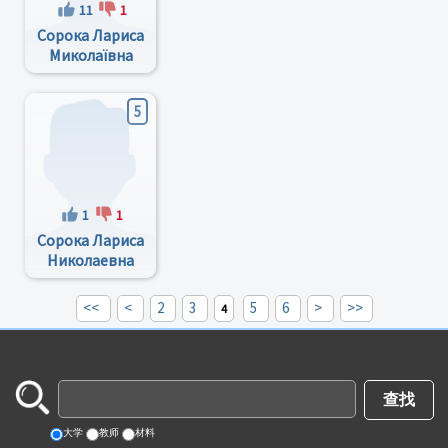
11
1
Сорока Лариса
Миколаївна
5
1
1
Сорока Лариса
Николаевна
<<
<
2
3
5
6
>
>>
4
大学
教师
材料