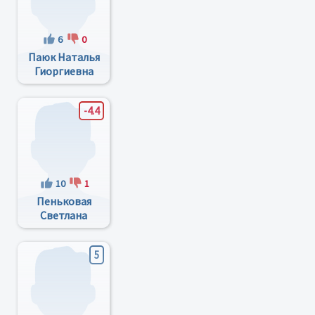
6
0
Паюк Наталья
Гиоргиевна
-4.4
10
1
Пеньковая
Светлана
Дмитриевна
5