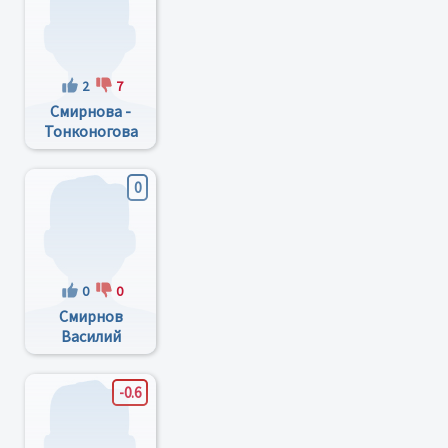
2
7
Смирнова -
Тонконогова
Ирина
Михайловна
0
0
0
Смирнов
Василий
Петрович
-0.6