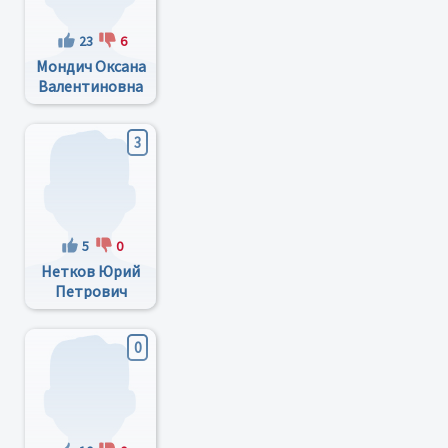
23
6
Мондич Оксана
Валентиновна
3
5
0
Нетков Юрий
Петрович
0