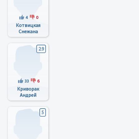
4
0
Котвицкая
Снежана
Петровна
2.9
33
6
Криворак
Андрей
Дмитревич
5