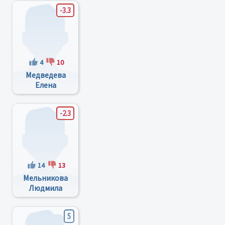
-3.3
4
10
Медведева
Елена
Юрьевна
-2.3
14
13
Мельникова
Людмила
Семёновна
5