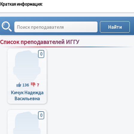
Краткая информация:
Список преподавателей ИГГУ
Сортировка по:
имени
;
рейтингу
;
отзывам
;
0
136
7
Кичук Надежда
Васильевна
0