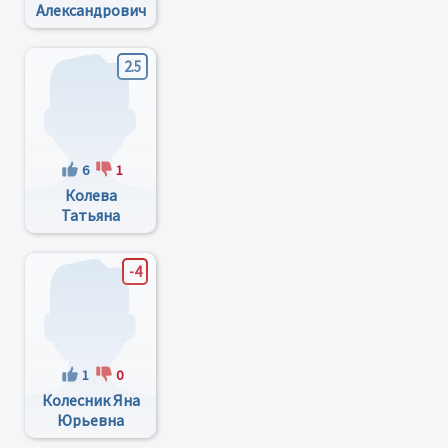
Александрович
2.5
6
1
Колева
Татьяна
Викторовна
-4
1
0
Колесник Яна
Юрьевна