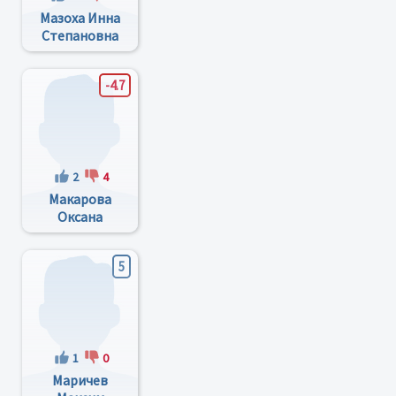
Мазоха Инна
Степановна
-4.7
2
4
Макарова
Оксана
Станиславовна
5
1
0
Маричев