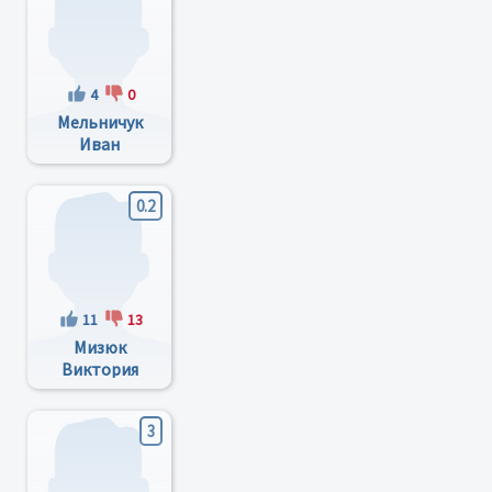
4
0
Мельничук
Иван
Петрович
0.2
11
13
Мизюк
Виктория
Анатольевна
3