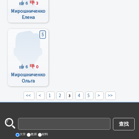
6
3
Мирошниченко
Елена
Александровна
5
6
0
Мирошниченко
Ольга
Викторовна
<<
<
1
2
4
5
>
>>
3
大学
教师
材料