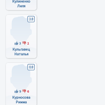
Кулиненко
Лиля
Борисовна
3.8
3
2
Кульгавец
Наталья
Викторовна
0.8
9
6
Курносова
Римма