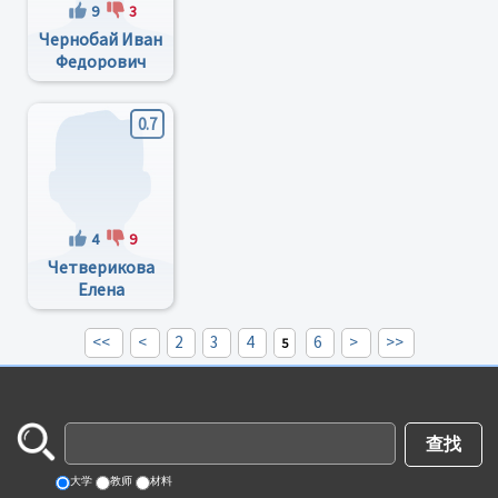
9
3
Чернобай Иван
Федорович
0.7
4
9
Четверикова
Елена
Роальдовна
<<
<
2
3
4
6
>
>>
5
大学
教师
材料