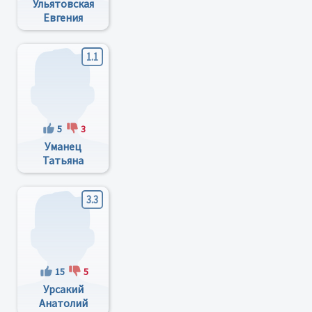
Ульятовская
Евгения
Анатольевна
1.1
5
3
Уманец
Татьяна
Николаевна
3.3
15
5
Урсакий
Анатолий