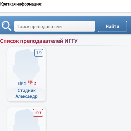
Краткая информация:
Список преподавателей ИГГУ
Сортировка по:
имени
;
рейтингу
;
отзывам
;
1.9
9
2
Стадник
Александр
Иванович
-0.7