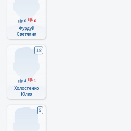
0
0
Фурдуй
Светлана
Ьорисовна
1.8
4
1
Холостенко
Юлия
Владимировна
5