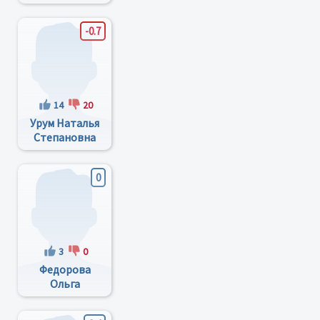
Федорович
-0.7
14
20
Урум Наталья
Степановна
0
3
0
Федорова
Ольга
Васильевна