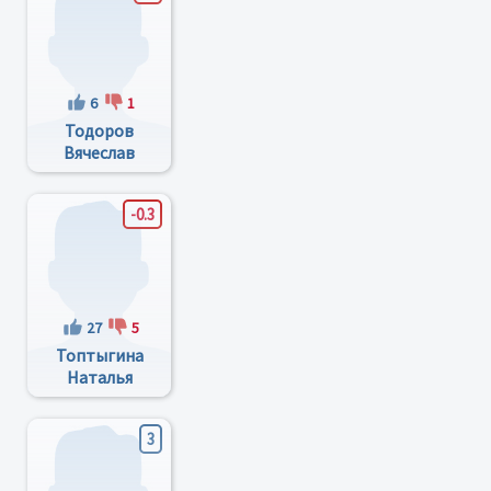
6
1
Тодоров
Вячеслав
Иванович
-0.3
27
5
Топтыгина
Наталья
Михайловна
3