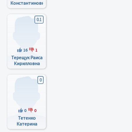
Константиновна
0.1
16
1
Терещук Раиса
Кирилловна
0
0
0
Тетенко
Катерина
Валерьевна