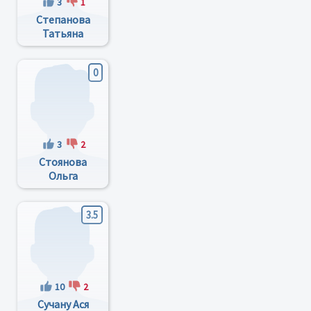
3
1
Степанова
Татьяна
Александровна
0
3
2
Стоянова
Ольга
Викторовна
3.5
10
2
Сучану Ася