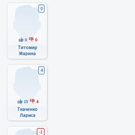
0
0
0
Титомир
Марина
Владимировна
4
15
4
Ткаченко
Лариса
Харитоновна
-1