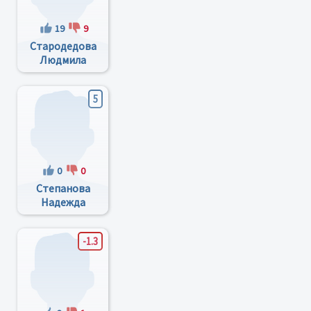
19
9
Стародедова
Людмила
Валентиновна
5
0
0
Степанова
Надежда
Афанасьевна
-1.3