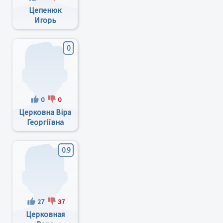
Цепенюк
Игорь
Аркадьевич
0
0
0
Церковна Віра
Георгіївна
0.9
27
37
Церковная