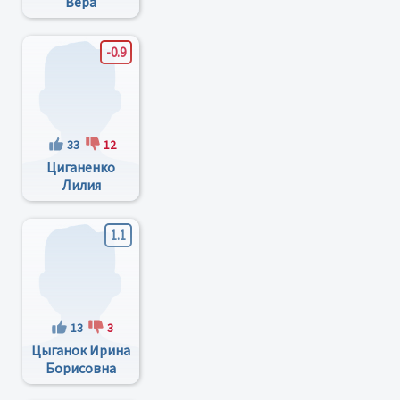
Вера
Георгиевна
-0.9
33
12
Циганенко
Лилия
Федоровна
1.1
13
3
Цыганок Ирина
Борисовна