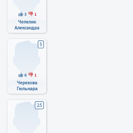
3
1
Чепелик
Александра
Анатольевна
5
6
1
Черезова
Гюльнара
Анверовна
2.5