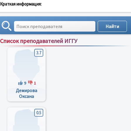
Краткая информация:
Список преподавателей ИГГУ
Сортировка по:
имени
;
рейтингу
;
отзывам
;
3.7
9
1
Демирова
Оксана
Петровна
0.5