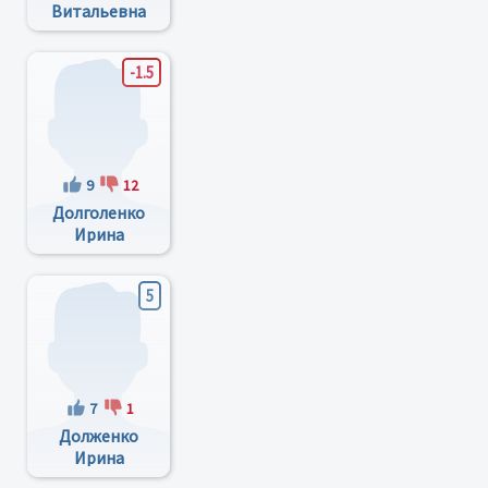
Витальевна
-1.5
9
12
Долголенко
Ирина
Анатольевна
5
7
1
Долженко
Ирина
Викторовна