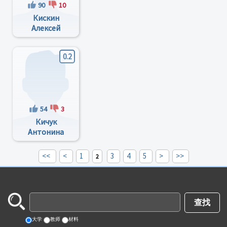
90
10
Кискин
Алексей
Николаевич
0.2
54
3
Кичук
Антонина
Валерьевна
<<
<
1
3
4
5
>
>>
2
大学
教师
材料