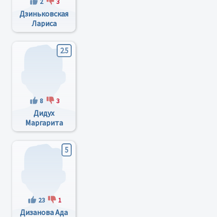
2
3
Дзиньковская
Лариса
Николаевна
2.5
8
3
Дидух
Маргарита
Георгиевна
5
23
1
Дизанова Ада