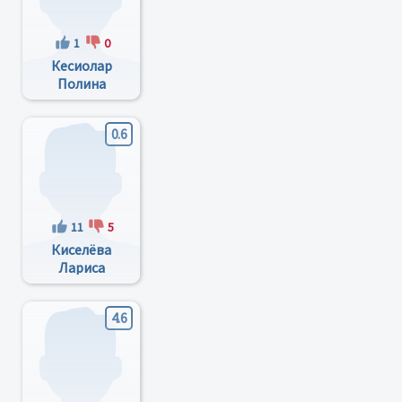
1
0
Кесиолар
Полина
Дмитриевна
0.6
11
5
Киселёва
Лариса
Львовна
4.6