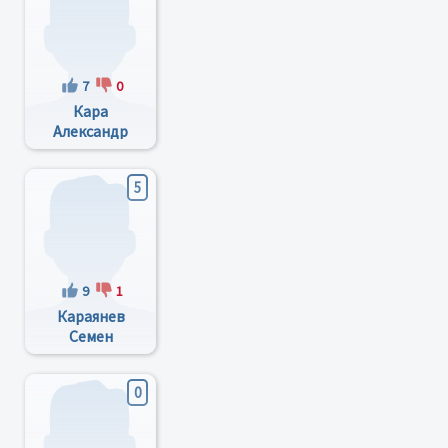
7
0
Кара
Александр
Дмитриевич
5
9
1
Караянев
Семен
Николаевич
0