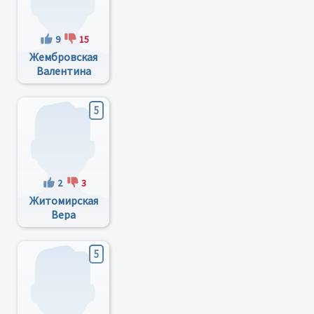
9
15
Жембровская
Валентина
Михайловна
5
2
3
Житомирская
Вера
Дмитриевна
5