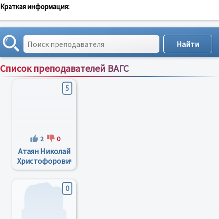
Краткая информация:
Список преподавателей ВАГС
Сортировка по:
имени
;
рейтингу
;
отзывам
;
5
2
0
Атаян Николай
Христофорович
0