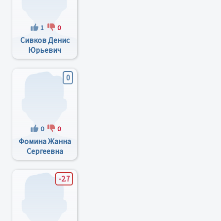
1
0
Сивков Денис
Юрьевич
0
0
0
Фомина Жанна
Сергеевна
-2.7