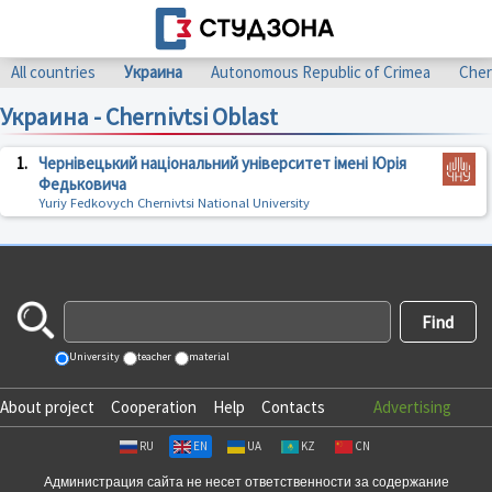
All countries
Украина
Autonomous Republic of Crimea
Cher
Украина - Chernivtsi Oblast
1.
Чернівецький національний університет імені Юрія
Федьковича
Yuriy Fedkovych Chernivtsi National University
University
teacher
material
About project
Cooperation
Help
Contacts
Advertising
RU
EN
UA
KZ
CN
Администрация сайта не несет ответственности за содержание