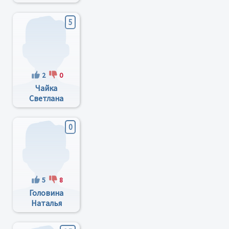
Николаевна
5
2
0
Чайка
Светлана
Арсеньтьевна
0
5
8
Головина
Наталья
Борисовна