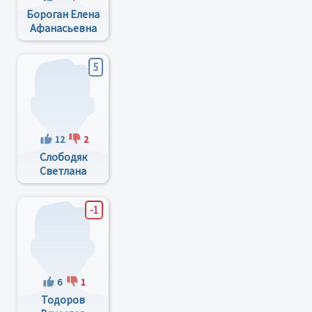
Бороган Елена
Афанасьевна
5
12
2
Слободяк
Светлана
Ивановна
-1
6
1
Тодоров