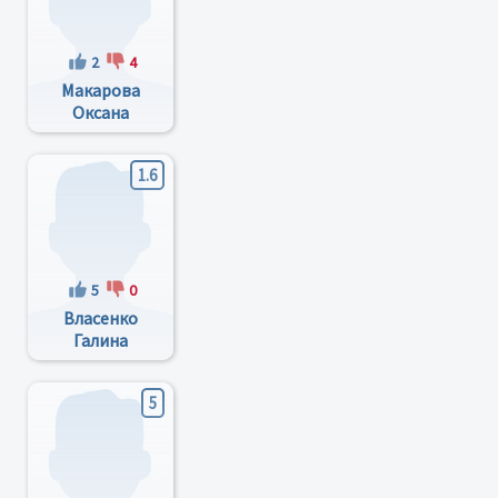
2
4
Макарова
Оксана
Станиславовна
1.6
5
0
Власенко
Галина
Григорьевна
5