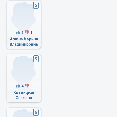
5
5
2
Иглина Марина
Владимировна
5
4
0
Котвицкая
Снежана
Петровна
5