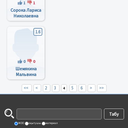
1
1
Сорока Лариса
Николаевна
1.6
0
0
Шемякина
Мальвина
Петровна
<<
<
2
3
5
6
>
>>
4
ЖОО
оқытушы
материал