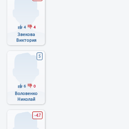
4
4
Звекова
Виктория
Карнеевна
5
6
0
Воловенко
Николай
Васильевич
-4.7