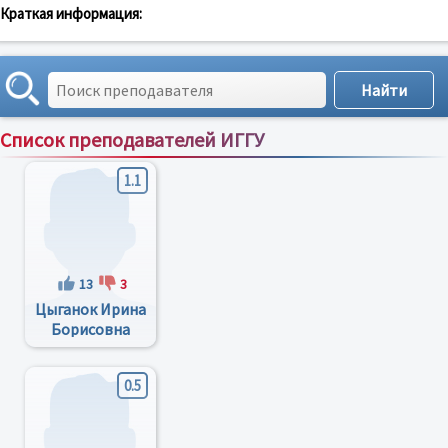
Краткая информация:
Список преподавателей ИГГУ
Сортировка по:
имени
;
рейтингу
;
отзывам
;
1.1
13
3
Цыганок Ирина
Борисовна
0.5