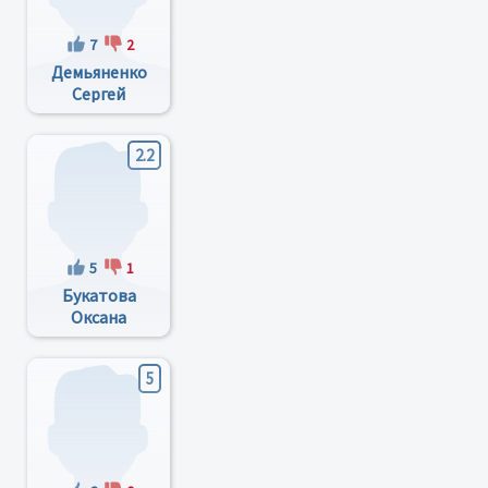
7
2
Демьяненко
Сергей
Касьянович
2.2
5
1
Букатова
Оксана
Михайловна
5