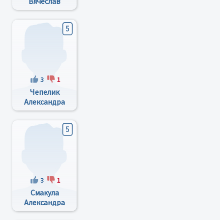
Вячеслав
Иванович
5
3
1
Чепелик
Александра
Анатольевна
5
3
1
Смакула
Александра
Ивановна