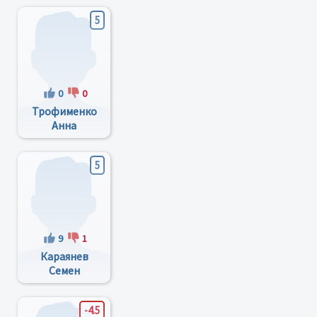
5
0
0
Трофименко
Анна
Валерьевна
5
9
1
Караянев
Семен
Николаевич
-4.5