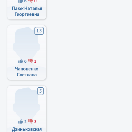
6
0
Паюк Наталья
Гиоргиевна
1.3
6
1
Чаповенко
Светлана
Александровна
5
2
3
Дзиньковская