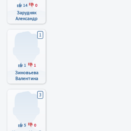
14
0
Зарудняк
Александр
Андреевич
1
1
1
Зиновьева
Валентина
Петровна
3
5
0