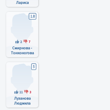
Лариса
Николаевна
1.8
2
7
Смирнова -
Тонконогова
Ирина
Михайловна
5
11
3
Лузанова
Людмила
Владимировна