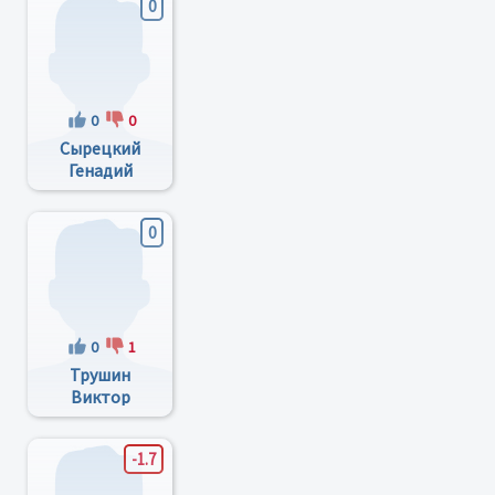
0
0
0
Сырецкий
Генадий
Александрович
0
0
1
Трушин
Виктор
Александрович
-1.7