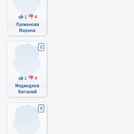
1
0
Лухманова
Марина
Антольевна
0
1
0
Медведков
Виталий
Васильевич
0