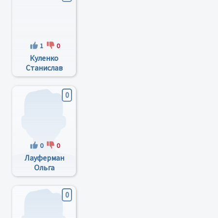
1
0
Куленко
Станислав
Владимирович
0
0
0
Лауферман
Ольга
Викторовна
0