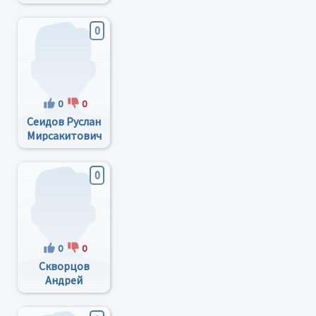
Аркадьевич
0
0
0
Сеидов Руслан
Мирсакитович
0
0
0
Скворцов
Андрей
Вениаминович