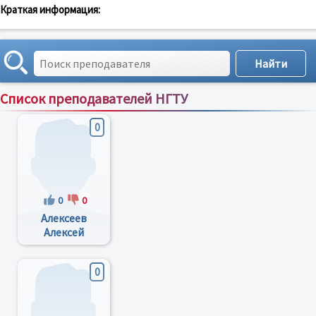
Краткая информация:
Список преподавателей НГТУ
Сортировка по:
имени
;
рейтингу
;
отзывам
;
0
0
0
Алексеев
Алексей
Вениаминович
0