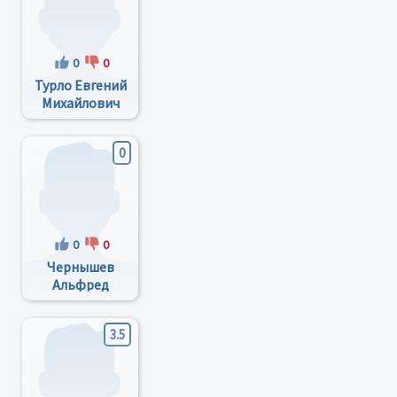
0
0
Турло Евгений
Михайлович
0
0
0
Чернышев
Альфред
Петрович
3.5