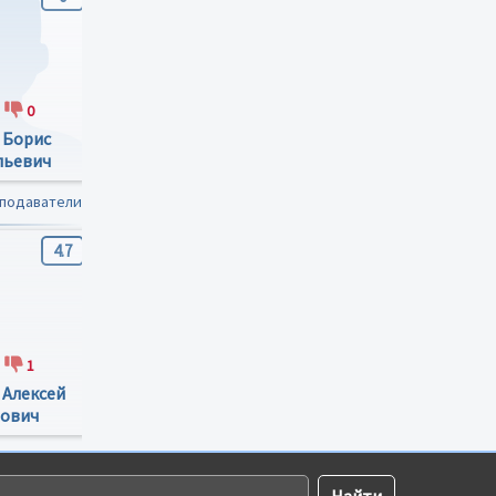
0
0
0
0
0
 Борис
Кукарников
Фаустов Андрей
льевич
Дмитрий
Анатольевич
Германович
еподаватели
4.7
4.9
4.9
1
14
0
13
1
 Алексей
Чугунов Дмитрий
Хомчук-Чёрная
ович
Александрович
Татьяна Николаевна