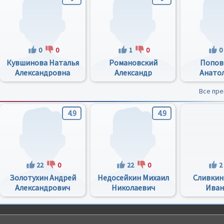
0
0
1
0
0
Кувшинова Наталья
Романовский
Попов
Александровна
Александр
Анато
Андреевич
Все пр
4.9
4.9
22
0
22
0
2
Золотухин Андрей
Недосейкин Михаил
Сливкин
Александрович
Николаевич
Иван