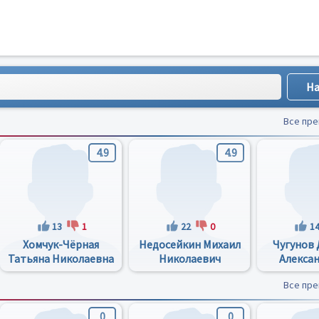
Все пр
4.9
4.9
13
1
22
0
1
Хомчук-Чёрная
Недосейкин Михаил
Чугунов
Татьяна Николаевна
Николаевич
Алекса
Все пр
0
0