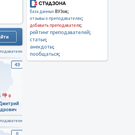
база данных
ВУЗов;
отзывы о преподавателях
;
добавить преподавателя
;
рейтинг преподавателей
;
статьи
;
анекдоты
;
еподаватели
пообщаться
;
4.9
4.7
4.9
4
0
0
0
5
0
 Дмитрий
Лавлинский Сергей
Сундуков Александр
ндрович
Александрович
Сергеевич
еподаватели
0
0
0