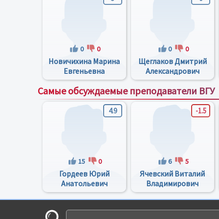
0
0
0
0
Новичихина Марина
Щеглаков Дмитрий
Евгеньевна
Александрович
Самые обсуждаемые преподаватели ВГУ
4.9
-1.5
15
0
6
5
Гордеев Юрий
Ячевский Виталий
Анатольевич
Владимирович