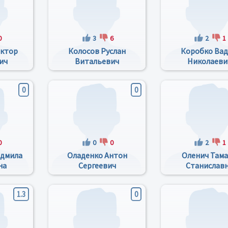
0
3
6
2
1
иктор
Колосов Руслан
Коробко Ва
ич
Витальевич
Николаеви
0
0
0
0
0
2
1
юдмила
Оладенко Антон
Оленич Там
на
Сергеевич
Станислав
1.3
0