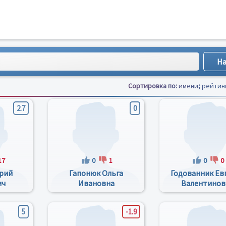
Сортировка по:
имени
;
рейтин
2.7
0
17
0
1
0
0
рий
Гапонюк Ольга
Годованник Ев
ич
Ивановна
Валентинов
5
-1.9