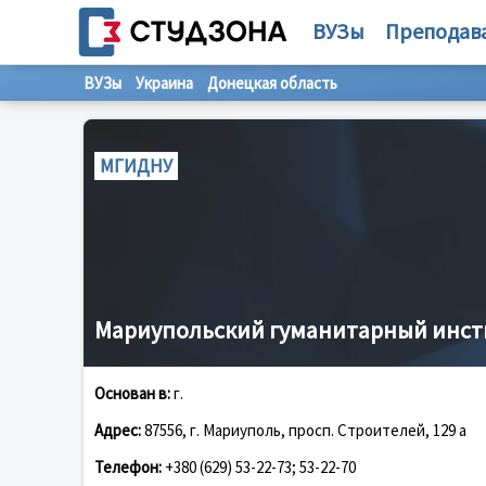
ВУЗы
Преподав
ВУЗы
Украина
Донецкая область
МГИДНУ
Мариупольский гуманитарный инст
Основан в:
г.
Адрес:
87556, г. Мариуполь, просп. Строителей, 129 а
Телефон:
+380 (629) 53-22-73; 53-22-70