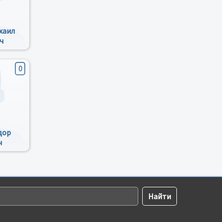
хаил
ч
0
дор
ч