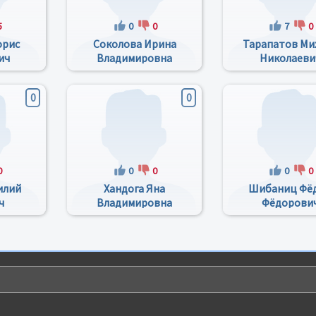
5
0
0
7
0
орис
Соколова Ирина
Тарапатов Ми
ич
Владимировна
Николаеви
0
0
0
0
0
0
0
илий
Хандога Яна
Шибаниц Фё
ч
Владимировна
Фёдорови