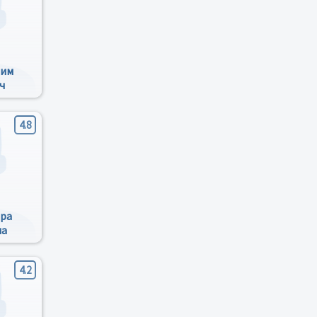
дим
ч
4.8
ара
на
4.2