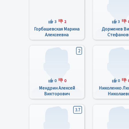
3
2
3
Горбашевская Марина
Дорменев В
Алексеевна
Стефанов
2
0
0
0
Мендрин Алексей
Николенко Л
Викторович
Николаев
3.7