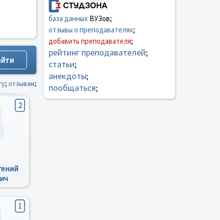
база данных
ВУЗов;
отзывы о преподавателях
;
добавить преподавателя
;
рейтинг преподавателей
;
статьи
;
анекдоты
;
гу
;
отзывам
;
пообщаться
;
2
гений
ич
1