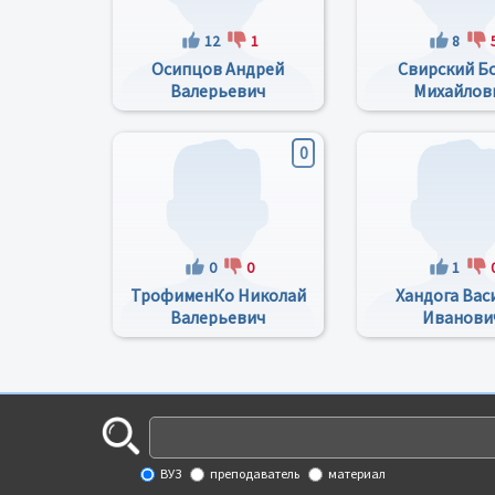
12
1
8
Осипцов Андрей
Свирский Б
Валерьевич
Михайлов
0
0
0
1
ТрофименКо Николай
Хандога Вас
Валерьевич
Иванови
ВУЗ
преподаватель
материал