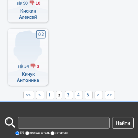
90
10
Кискин
Алексей
Николаевич
0.2
54
3
Кичук
Антонина
Валерьевна
<<
<
1
3
4
5
>
>>
2
ВУЗ
преподаватель
материал