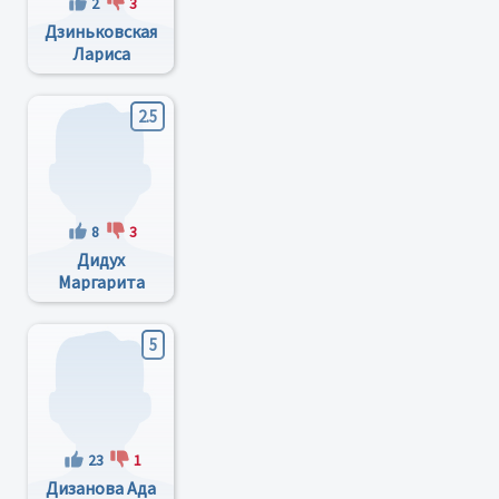
2
3
Дзиньковская
Лариса
Николаевна
2.5
8
3
Дидух
Маргарита
Георгиевна
5
23
1
Дизанова Ада