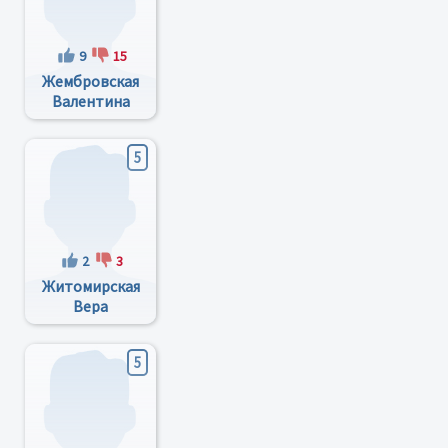
9
15
Жембровская
Валентина
Михайловна
5
2
3
Житомирская
Вера
Дмитриевна
5