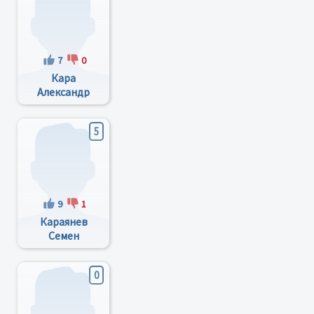
7
0
Кара
Александр
Дмитриевич
5
9
1
Караянев
Семен
Николаевич
0