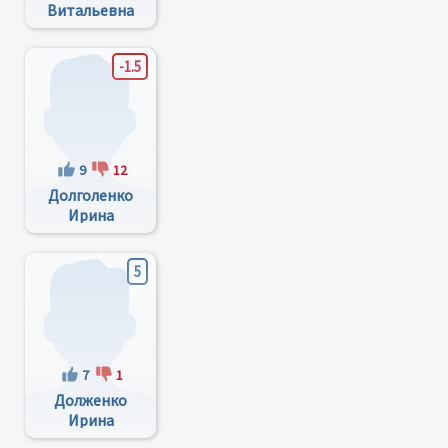
Витальевна
-1.5
9
12
Долголенко
Ирина
Анатольевна
5
7
1
Долженко
Ирина
Викторовна