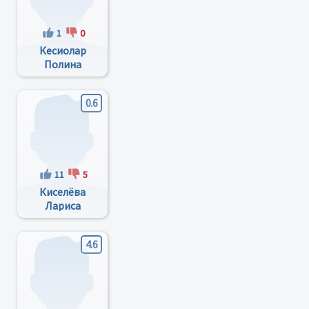
1
0
Кесиолар
Полина
Дмитриевна
0.6
11
5
Киселёва
Лариса
Львовна
4.6