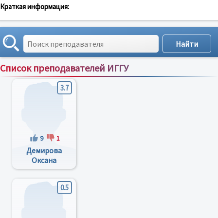
Краткая информация:
Список преподавателей ИГГУ
Сортировка по:
имени
;
рейтингу
;
отзывам
;
3.7
9
1
Демирова
Оксана
Петровна
0.5