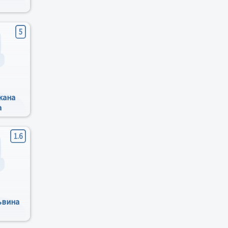
5
жана
а
1.6
ьвина