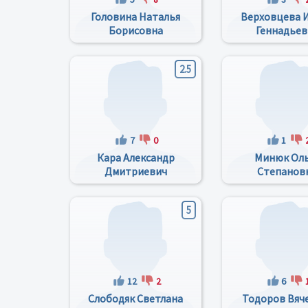
Головина Наталья
Верховцева 
Борисовна
Геннадьев
2.5
7
0
1
Кара Александр
Минюк Ол
Дмитриевич
Степанов
5
12
2
6
Слободяк Светлана
Тодоров Вяч