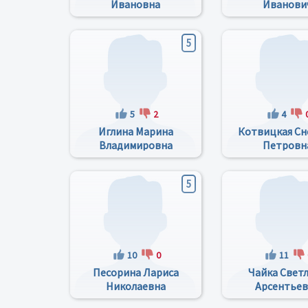
Ивановна
Иванови
5
5
2
4
Иглина Марина
Котвицкая Сн
Владимировна
Петровн
5
10
0
11
Песорина Лариса
Чайка Свет
Николаевна
Арсентьев