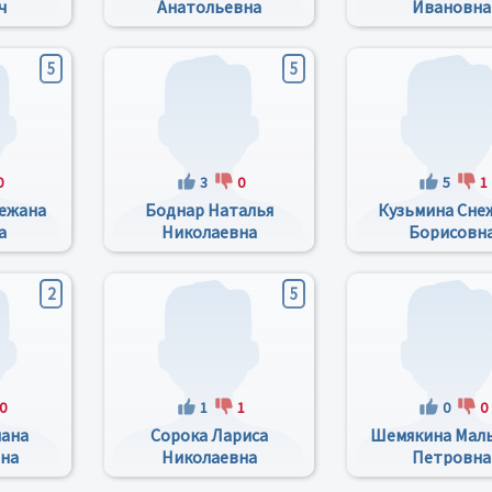
ч
Анатольевна
Ивановна
5
5
0
3
0
5
1
ежана
Боднар Наталья
Кузьмина Сне
а
Николаевна
Борисовн
2
5
0
1
1
0
0
лана
Сорока Лариса
Шемякина Мал
на
Николаевна
Петровна