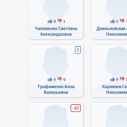
6
1
2
Чаповенко Светлана
Дзиньковская 
Александровна
Николаев
5
0
0
9
Трофименко Анна
Караянев С
Валерьевна
Николаев
-4.7