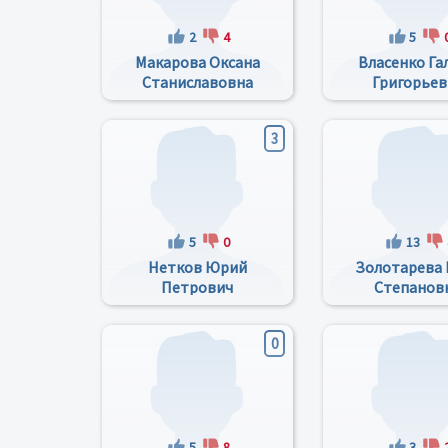
2
4
5
Макарова Оксана
Власенко Га
Станиславовна
Григорьев
3
5
0
13
Нетков Юрий
Золотарева 
Петрович
Степанов
0
5
8
3