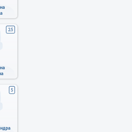
на
а
2.5
на
на
5
андра