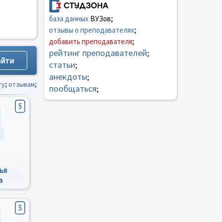
база данных
ВУЗов;
отзывы о преподавателях
;
добавить преподавателя
;
рейтинг преподавателей
;
статьи
;
анекдоты
;
гу
;
отзывам
;
пообщаться
;
5
ья
а
5