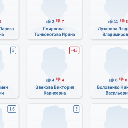
3
2
7
11
3
Лариса
Смирнова -
Лузанова Люд
на
Тонконогова Ирина
Владимиров
Михайловна
5
-4.5
1
4
4
6
0
емен
Звекова Виктория
Воловенко Ни
ич
Карнеевна
Васильеви
1.6
5