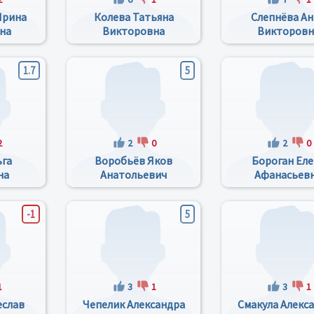
Ирина
Колева Татьяна
Слепнёва Ан
на
Викторовна
Викторовн
1.7
5
2
2
0
2
0
ьга
Воробьёв Яков
Бороган Еле
на
Анатольевич
Афанасьев
-1
5
1
3
1
3
1
еслав
Чепелик Александра
Смакула Алекс