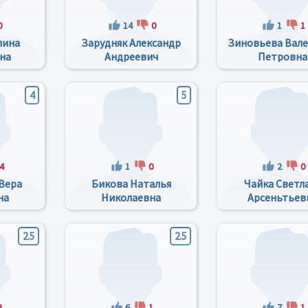
0
14
0
1
1
лина
Зарудняк Александр
Зиновьева Вал
на
Андреевич
Петровна
4
5
4
1
0
2
0
Вера
Бикова Наталья
Чайка Светл
на
Николаевна
Арсеньтьев
2.5
2.5
2
6
1
7
1