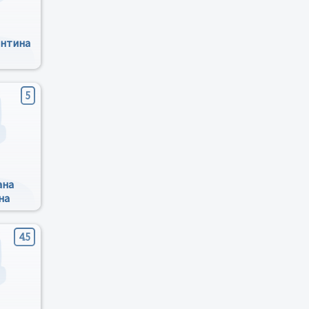
ентина
5
ана
на
4.5