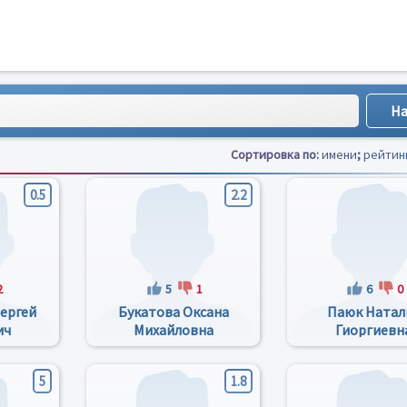
Сортировка по:
имени
;
рейтин
0.5
2.2
2
5
1
6
0
ергей
Букатова Оксана
Паюк Натал
ич
Михайловна
Гиоргиевн
5
1.8