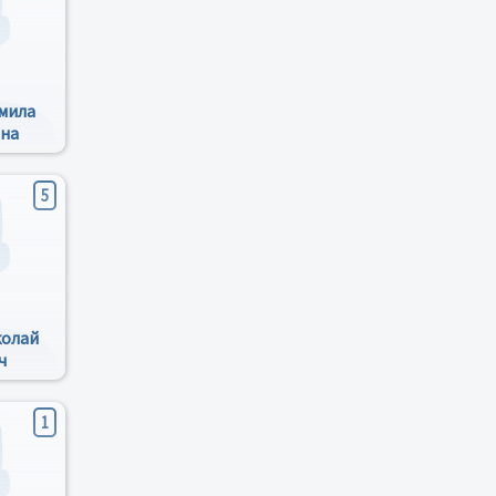
мила
на
5
колай
ч
1