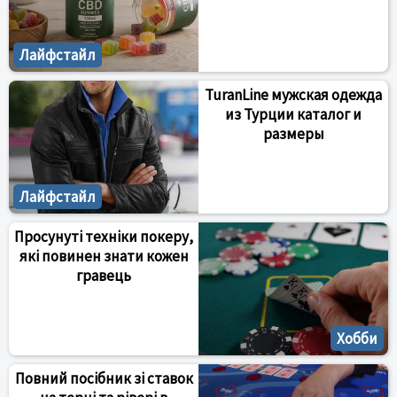
Лайфстайл
TuranLine мужская одежда
из Турции каталог и
размеры
Лайфстайл
Просунуті техніки покеру,
які повинен знати кожен
гравець
Хобби
Повний посібник зі ставок