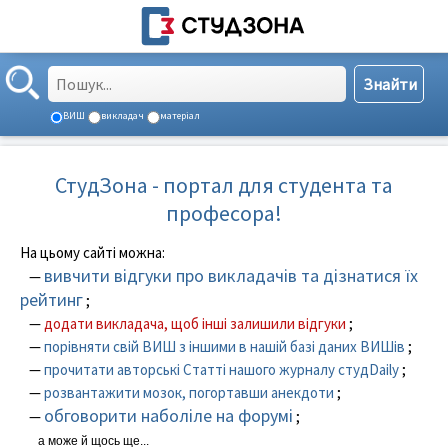
ВИШ
викладач
матеріал
СтудЗона - портал для студента та
професора!
На цьому сайті можна:
вивчити відгуки про викладачів та дізнатися їх
—
рейтинг
;
—
додати викладача, щоб інші залишили відгуки
;
—
порівняти свій ВИШ з іншими в нашій базі даних ВИШів
;
—
прочитати авторські Статті нашого журналу студDaily
;
—
розвантажити мозок, погортавши анекдоти
;
обговорити наболіле на форумі
—
;
а може й щось ще...