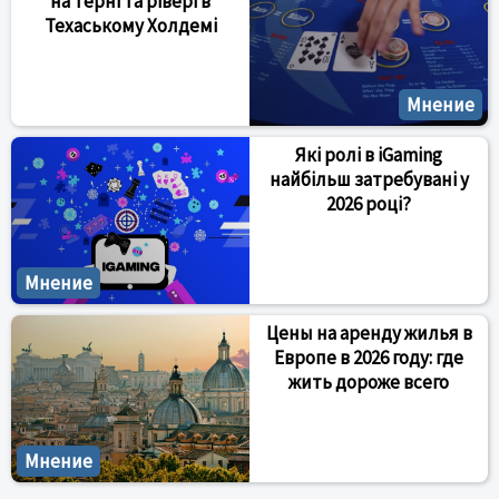
на терні та рівері в
Техаському Холдемі
Мнение
Які ролі в iGaming
найбільш затребувані у
2026 році?
Мнение
Цены на аренду жилья в
Европе в 2026 году: где
жить дороже всего
Мнение