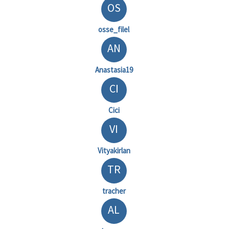
OS
osse_filel
AN
Anastasia19
CI
Cici
VI
Vityakirlan
TR
tracher
AL