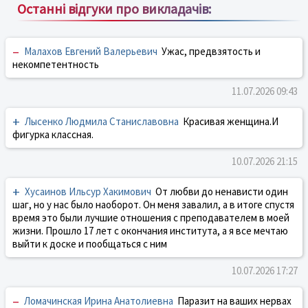
Останні відгуки про викладачів:
–
Малахов Евгений Валерьевич
Ужас, предвзятость и
некомпетентность
11.07.2026 09:43
+
Лысенко Людмила Станиславовна
Красивая женщина.И
фигурка классная.
10.07.2026 21:15
+
Хусаинов Ильсур Хакимович
От любви до ненависти один
шаг, но у нас было наоборот. Он меня завалил, а в итоге спустя
время это были лучшие отношения с преподавателем в моей
жизни. Прошло 17 лет с окончания института, а я все мечтаю
выйти к доске и пообщаться с ним
10.07.2026 17:27
–
Ломачинская Ирина Анатолиевна
Паразит на ваших нервах