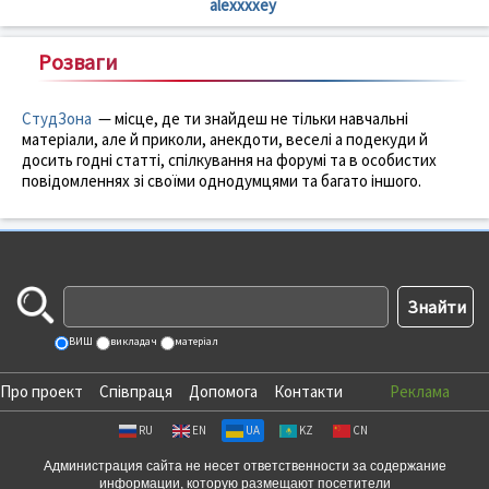
alexxxxey
Розваги
СтудЗона
— місце, де ти знайдеш не тільки навчальні
матеріали, але й приколи, анекдоти, веселі а подекуди й
досить годні статті, спілкування на форумі та в особистих
повідомленнях зі своїми однодумцями та багато іншого.
ВИШ
викладач
матеріал
Про проект
Співпраця
Допомога
Контакти
Реклама
RU
EN
UA
KZ
CN
Администрация сайта не несет ответственности за содержание
информации, которую размещают посетители