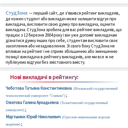
СтудЗона
— перший сайт, де з'явився рейтинг викладачів,
де кожен студент або викладач може залишити відгук про
викладача, висловити свою думку про викладача, оцінити
викладача. СтудЗона зробила для вас рейтинг викладачів, що
працює з 12 березня 2004 року і він уже допоміг викладачам
дізнатися думку інших про себе, студентам висловити своє
захоплення або незадоволення. Зі свого боку СтудЗона не
впливає на рейтинг і не сприяє збільшенню або зменшенню
позиції викладача в рейтингу викладачів, але ми все ж не
публікуємо відгуки без змістовного вмісту.
Нові викладачі в рейтингу:
Чеботова Татьяна Константиновна
(Московский государственный
;
технологический университет "Станкин")
Ожегова Галина Аркадьевна
(Тольяттинский государственный
;
университет)
Мартынюк Юрий Николаевич
(Одесская национальная морская
;
академия)