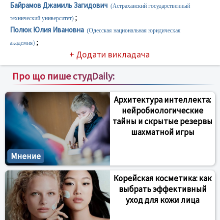
Байрамов Джамиль Загидович
(Астраханский государственный
;
технический университет)
Полюк Юлия Ивановна
(Одесская национальная юридическая
;
академия)
+ Додати викладача
Про що пише студDaily:
Архитектура интеллекта:
нейробиологические
тайны и скрытые резервы
шахматной игры
Мнение
Корейская косметика: как
выбрать эффективный
уход для кожи лица