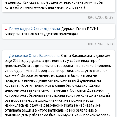
и деньгах. Как сказал мой одногрупник - очень хочу чтобы
когда ей от меня нужна была какаято справка))
09.07.2026 03:39
–
Богер Андрей Александрович
Дерьмо. Его из ВГУИТ
выперли, так-как он студенток принуждал.
08.07.2026 16:14
–
Денисенко Ольга Васильевна
Ольга Васильевна в далеком
еще 2011 году ,сдавала две комнату у себя в квартире 4
девочкам.Хотя родителям она говорила ,что только 1 человек
у нее будет жить .Перед 1 сентября оказалось ,что девочек
все же 4 .Ок ,все бы ничего но кровати было 2 и она не
придумала ничего лучше как положить по 2 девчонки на
кровать .То ,что творились дальше было ужасно .Двоих
девочек она выгнала спустя 2 месяца .Остались 2 девочки
которых она обворовывала ,украла золотое кольцо и каждый
раз воровала еду в холодильнике .не прожив и года
накинулась на одну из девочек и начала ее избивать ,не
отдавала вещи и в итоге написала на них заявление в
полицию ,там работал ее бывший муж .Очень плохой человек .