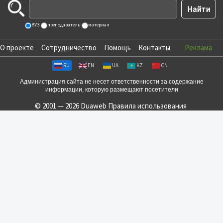
ВУЗ
преподаватель
материал
О проекте
Сотрудничество
Помощь
Контакты
Реклама
RU
EN
UA
KZ
CN
Администрация сайта не несет ответственности за содержание
информации, которую размещают посетители
© 2001 — 2026 Duaweb
Правила использования