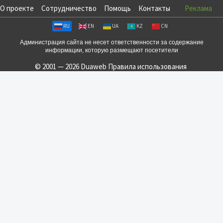
О проекте
Сотрудничество
Помощь
Контакты
Реклама
RU
EN
UA
KZ
CN
Администрация сайта не несет ответственности за содержание
информации, которую размещают посетители
© 2001 — 2026 Duaweb
Правила использования