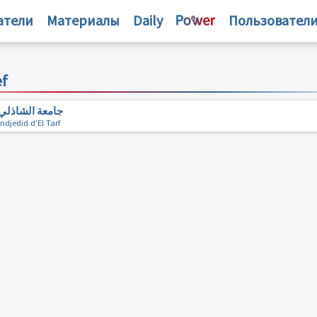
атели
Материалы
Daily
Пользовател
ef
جامعة الشاذلي
ndjedid d'El Tarf