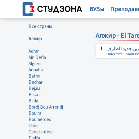
ВУЗы
Преподав
Все страны
Алжир - El Tar
Алжир
1.
 بن جديد الطارف
Adrar
Université Chadli Be
Ain Defla
Algiers
Annaba
Batna
Bechar
Bejaia
Biskra
Blida
Bordj Bou Arreridj
Bouira
Boumerdes
Chlef
Constantine
Djelfa