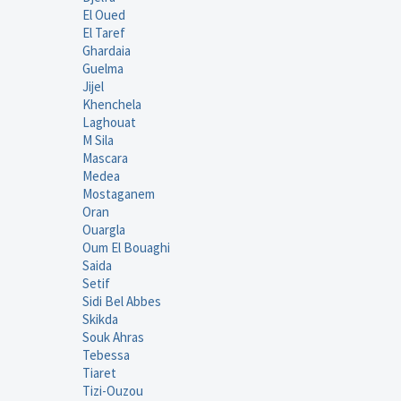
El Oued
El Taref
Ghardaia
Guelma
Jijel
Khenchela
Laghouat
M Sila
Mascara
Medea
Mostaganem
Oran
Ouargla
Oum El Bouaghi
Saida
Setif
Sidi Bel Abbes
Skikda
Souk Ahras
Tebessa
Tiaret
Tizi-Ouzou