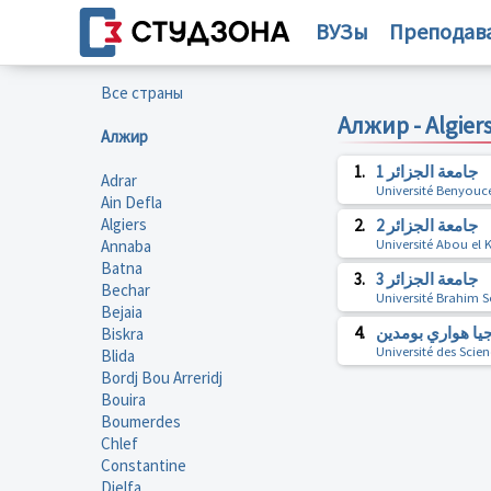
ВУЗы
Преподав
Все страны
Алжир - Algier
Алжир
1.
جامعة الجزائر 1
Adrar
Université Benyouc
Ain Defla
Algiers
2.
جامعة الجزائر 2
Annaba
Université Abou el 
Batna
3.
جامعة الجزائر 3
Bechar
Université Brahim S
Bejaia
4.
جيا هواري بومدين
Biskra
Université des Sci
Blida
Bordj Bou Arreridj
Bouira
Boumerdes
Chlef
Constantine
Djelfa