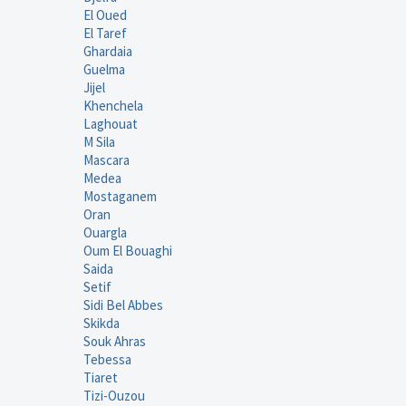
El Oued
El Taref
Ghardaia
Guelma
Jijel
Khenchela
Laghouat
M Sila
Mascara
Medea
Mostaganem
Oran
Ouargla
Oum El Bouaghi
Saida
Setif
Sidi Bel Abbes
Skikda
Souk Ahras
Tebessa
Tiaret
Tizi-Ouzou