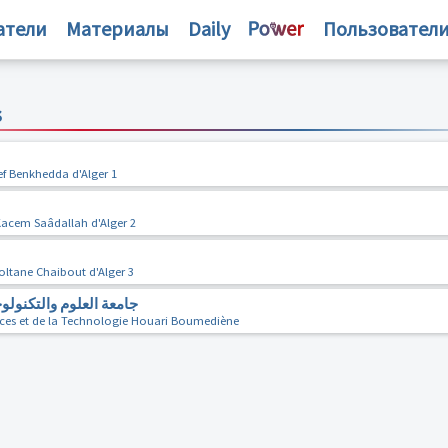
атели
Материалы
Daily
Пользовател
s
ef Benkhedda d'Alger 1
Kacem Saâdallah d'Alger 2
oltane Chaibout d'Alger 3
جامعة العلوم والتكنولو
ences et de la Technologie Houari Boumediène