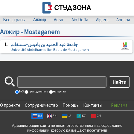
Все страны
Алжир
Adrar
Ain Defla
Algiers
Annaba
Алжир - Mostaganem
1.
جامعة عبد الحميد بن باديس–مستغانم
Université Abdelhamid Ibn Badis de Mostaganem
ВУЗ
преподаватель
материал
О проекте
Сотрудничество
Помощь
Контакты
Реклама
RU
EN
UA
KZ
CN
Администрация сайта не несет ответственности за содержание
информации, которую размещают посетители