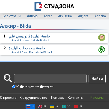
Все страны
Алжир
Adrar
Ain Defla
Algiers
Annaba
Алжир - Blida
1.
جامعة البليدة 2 لونيسي علي
Université Lounici Ali de Blida 2
2.
جامعة سعد دحلب البليدة
Université Saad Dahlab de Blida 1
ВУЗ
преподаватель
материал
О проекте
Сотрудничество
Помощь
Контакты
Реклама
RU
EN
UA
KZ
CN