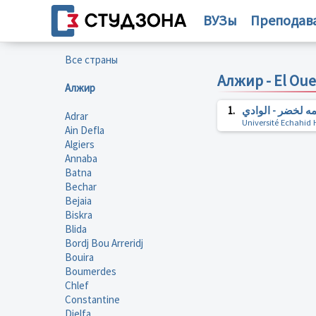
ВУЗы
Преподав
Все страны
Алжир - El Ou
Алжир
1.
ه لخضر - الوادي
Adrar
Université Echahi
Ain Defla
Algiers
Annaba
Batna
Bechar
Bejaia
Biskra
Blida
Bordj Bou Arreridj
Bouira
Boumerdes
Chlef
Constantine
Djelfa