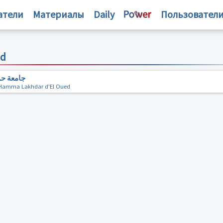
атели
Материалы
Daily
Пользовател
ed
جامعة حم
d Hamma Lakhdar d'El Oued