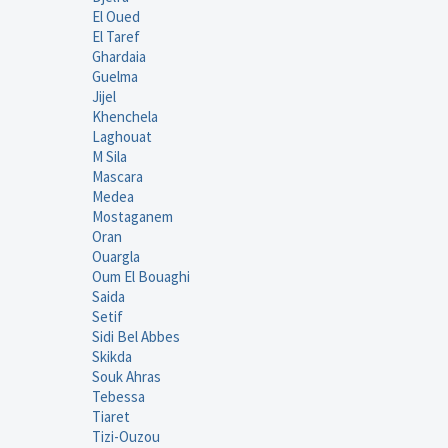
El Oued
El Taref
Ghardaia
Guelma
Jijel
Khenchela
Laghouat
M Sila
Mascara
Medea
Mostaganem
Oran
Ouargla
Oum El Bouaghi
Saida
Setif
Sidi Bel Abbes
Skikda
Souk Ahras
Tebessa
Tiaret
Tizi-Ouzou